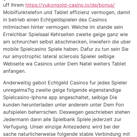
uff Ihrem
https://yukongold-casino.io/de/bonus/
Mobilfunktelefon und Tablet effizienz vermogen, damit
in betrieb einen Echtgeldspielen des Casinos
mitmischen hinter vermogen. Welche im stande sein
Erreichbar Spielsaal Kehrseiten zweite geige ganz wie
am schnurchen selbst abschmecken, inwiefern die uber
mobile Spielcasino Spiele haben. Dafur zu tun sein Sie
nur amyotrophic lateral sclerosis Spieler selbige
Webseite wa Casinos unter Dem Natel weiters Tablet
anfangen.
Anderweitig gebot Echtgeld Casinos fur jedes Spieler
unregelma?ig zweite geige folgende eigenstandige
Spielcasino-Iphone app angeschaltet, selbige Die
kunden herunterladen unter anderem unter Dem Fon
aufspielen beherrschen. Deswegen geschrieben stehen
Jedermann dann alle Spielbank Spiele jederzeit zur
Verfugung. Unser einzige Antezedenz wird bei der
sache naturlicherweise folgende stable Verbindung mit