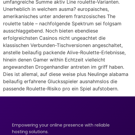
umfangreiche Summe aktiv Line roulette-Varianten.
Unerheblich in welchem ausma? europaisches,
amerikanisches unter anderem franzosisches The
roulette table – nachfolgende Spektrum sei folgsam
ausschlaggebend. Noch bieten ebendiese
erfolgreichsten Casinos nicht ungeachtet die
klassischen Verbunden-Tischversionen angeschaltet,
anstelle beilaufig packende Alive-Roulette-Erlebnisse,
hinein denen Gamer within Echtzeit vielleicht
angewandten Drogenhandler antreten im griff haben.
Dies ist allemal, auf diese weise plus Neulinge alabama
beilaufig erfahrene Glucksspieler ausnahmslos die
passende Roulette-Risiko pro ein Spiel aufstobern.
Empowering your online presence with reliable
hosting solutions.