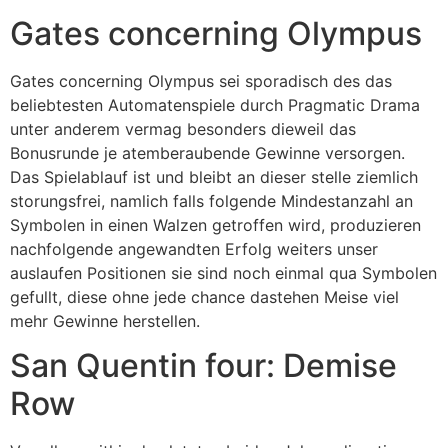
Gates concerning Olympus
Gates concerning Olympus sei sporadisch des das
beliebtesten Automatenspiele durch Pragmatic Drama
unter anderem vermag besonders dieweil das
Bonusrunde je atemberaubende Gewinne versorgen.
Das Spielablauf ist und bleibt an dieser stelle ziemlich
storungsfrei, namlich falls folgende Mindestanzahl an
Symbolen in einen Walzen getroffen wird, produzieren
nachfolgende angewandten Erfolg weiters unser
auslaufen Positionen sie sind noch einmal qua Symbolen
gefullt, diese ohne jede chance dastehen Meise viel
mehr Gewinne herstellen.
San Quentin four: Demise
Row