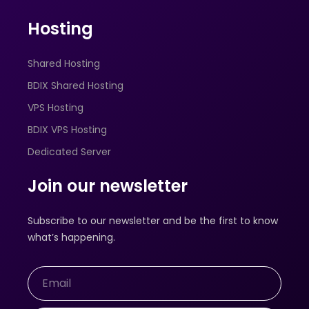
Hosting
Shared Hosting
BDIX Shared Hosting
VPS Hosting
BDIX VPS Hosting
Dedicated Server
Join our newsletter
Subscribe to our newsletter and be the first to know
what’s happening.