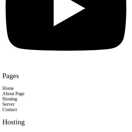
Pages
Home
About Page
Hosting
Server
Contact
Hosting