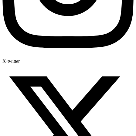
X-twitter