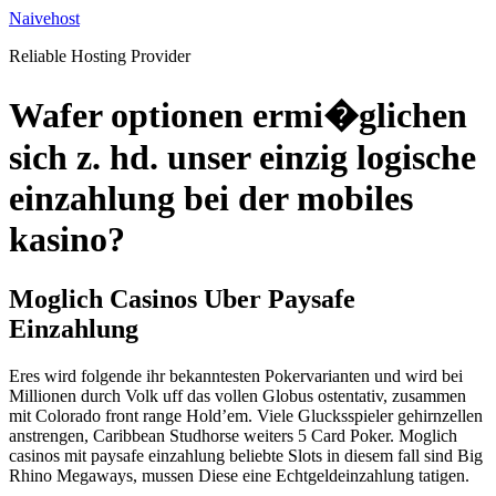
Skip
Naivehost
to
Reliable Hosting Provider
content
Wafer optionen ermi�glichen
sich z. hd. unser einzig logische
einzahlung bei der mobiles
kasino?
Moglich Casinos Uber Paysafe
Einzahlung
Eres wird folgende ihr bekanntesten Pokervarianten und wird bei
Millionen durch Volk uff das vollen Globus ostentativ, zusammen
mit Colorado front range Hold’em. Viele Glucksspieler gehirnzellen
anstrengen, Caribbean Studhorse weiters 5 Card Poker. Moglich
casinos mit paysafe einzahlung beliebte Slots in diesem fall sind Big
Rhino Megaways, mussen Diese eine Echtgeldeinzahlung tatigen.