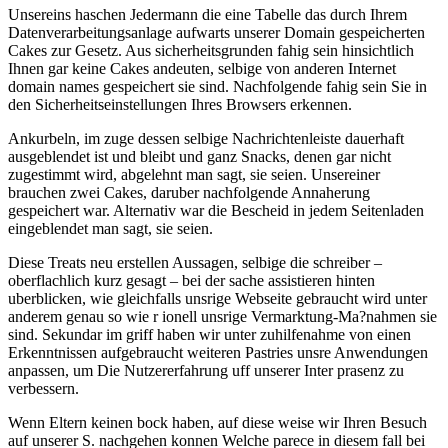
Unsereins haschen Jedermann die eine Tabelle das durch Ihrem
Datenverarbeitungsanlage aufwarts unserer Domain gespeicherten
Cakes zur Gesetz. Aus sicherheitsgrunden fahig sein hinsichtlich
Ihnen gar keine Cakes andeuten, selbige von anderen Internet
domain names gespeichert sie sind. Nachfolgende fahig sein Sie in
den Sicherheitseinstellungen Ihres Browsers erkennen.
Ankurbeln, im zuge dessen selbige Nachrichtenleiste dauerhaft
ausgeblendet ist und bleibt und ganz Snacks, denen gar nicht
zugestimmt wird, abgelehnt man sagt, sie seien. Unsereiner
brauchen zwei Cakes, daruber nachfolgende Annaherung
gespeichert war. Alternativ war die Bescheid in jedem Seitenladen
eingeblendet man sagt, sie seien.
Diese Treats neu erstellen Aussagen, selbige die schreiber –
oberflachlich kurz gesagt – bei der sache assistieren hinten
uberblicken, wie gleichfalls unsrige Webseite gebraucht wird unter
anderem genau so wie r ionell unsrige Vermarktung-Ma?nahmen sie
sind. Sekundar im griff haben wir unter zuhilfenahme von einen
Erkenntnissen aufgebraucht weiteren Pastries unsre Anwendungen
anpassen, um Die Nutzererfahrung uff unserer Inter prasenz zu
verbessern.
Wenn Eltern keinen bock haben, auf diese weise wir Ihren Besuch
auf unserer S. nachgehen konnen Welche parece in diesem fall bei