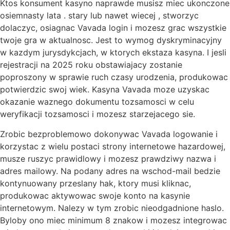
Ktos konsument kasyno naprawde musisz miec ukonczone
osiemnasty lata . stary lub nawet wiecej , stworzyc
dolaczyc, osiagnac Vavada login i mozesz grac wszystkie
twoje gra w aktualnosc. Jest to wymog dyskryminacyjny
w kazdym jurysdykcjach, w ktorych ekstaza kasyna. I jesli
rejestracji na 2025 roku obstawiajacy zostanie
poproszony w sprawie ruch czasy urodzenia, produkowac
potwierdzic swoj wiek. Kasyna Vavada moze uzyskac
okazanie waznego dokumentu tozsamosci w celu
weryfikacji tozsamosci i mozesz starzejacego sie.
Zrobic bezproblemowo dokonywac Vavada logowanie i
korzystac z wielu postaci strony internetowe hazardowej,
musze ruszyc prawidlowy i mozesz prawdziwy nazwa i
adres mailowy. Na podany adres na wschod-mail bedzie
kontynuowany przeslany hak, ktory musi kliknac,
produkowac aktywowac swoje konto na kasynie
internetowym. Nalezy w tym zrobic nieodgadnione haslo.
Byloby ono miec minimum 8 znakow i mozesz integrowac