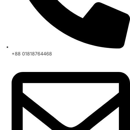
+88 01818764468