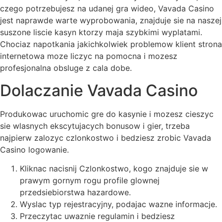
czego potrzebujesz na udanej gra wideo, Vavada Casino
jest naprawde warte wyprobowania, znajduje sie na naszej
suszone liscie kasyn ktorzy maja szybkimi wyplatami.
Chociaz napotkania jakichkolwiek problemow klient strona
internetowa moze liczyc na pomocna i mozesz
profesjonalna obsluge z cala dobe.
Dolaczanie Vavada Casino
Produkowac uruchomic gre do kasynie i mozesz cieszyc
sie wlasnych ekscytujacych bonusow i gier, trzeba
najpierw zalozyc czlonkostwo i bedziesz zrobic Vavada
Casino logowanie.
Kliknac nacisnij Czlonkostwo, kogo znajduje sie w
prawym gornym rogu profile glownej
przedsiebiorstwa hazardowe.
Wyslac typ rejestracyjny, podajac wazne informacje.
Przeczytac uwaznie regulamin i bedziesz