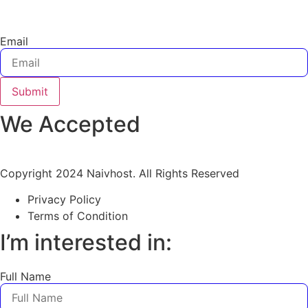
Email
Submit
We Accepted
Copyright 2024 Naivhost. All Rights Reserved
Privacy Policy
Terms of Condition
I’m interested in:
Full Name