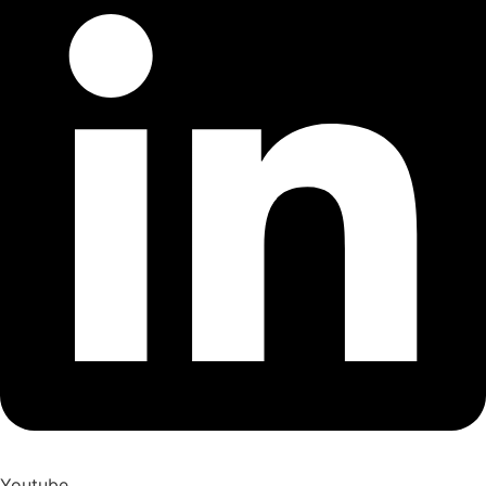
Youtube