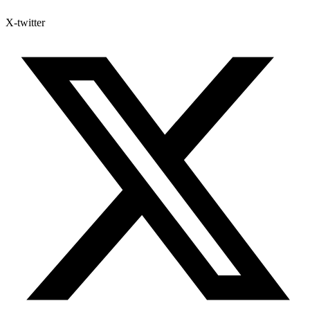
X-twitter