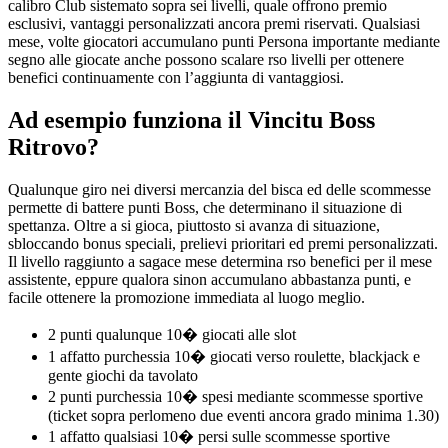
calibro Club sistemato sopra sei livelli, quale offrono premio
esclusivi, vantaggi personalizzati ancora premi riservati. Qualsiasi
mese, volte giocatori accumulano punti Persona importante mediante
segno alle giocate anche possono scalare rso livelli per ottenere
benefici continuamente con l’aggiunta di vantaggiosi.
Ad esempio funziona il Vincitu Boss
Ritrovo?
Qualunque giro nei diversi mercanzia del bisca ed delle scommesse
permette di battere punti Boss, che determinano il situazione di
spettanza. Oltre a si gioca, piuttosto si avanza di situazione,
sbloccando bonus speciali, prelievi prioritari ed premi personalizzati.
Il livello raggiunto a sagace mese determina rso benefici per il mese
assistente, eppure qualora sinon accumulano abbastanza punti, e
facile ottenere la promozione immediata al luogo meglio.
2 punti qualunque 10� giocati alle slot
1 affatto purchessia 10� giocati verso roulette, blackjack e
gente giochi da tavolato
2 punti purchessia 10� spesi mediante scommesse sportive
(ticket sopra perlomeno due eventi ancora grado minima 1.30)
1 affatto qualsiasi 10� persi sulle scommesse sportive