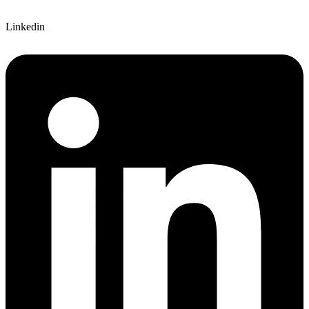
Linkedin