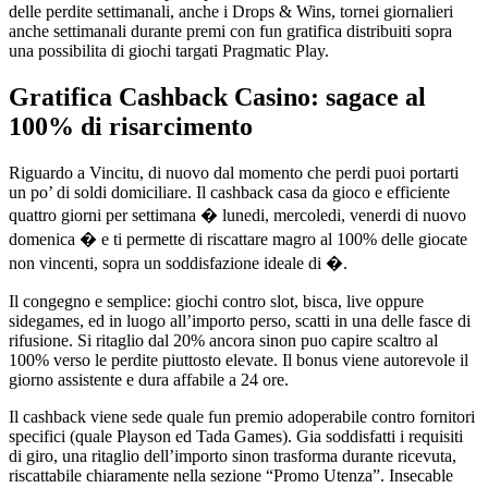
delle perdite settimanali, anche i Drops & Wins, tornei giornalieri
anche settimanali durante premi con fun gratifica distribuiti sopra
una possibilita di giochi targati Pragmatic Play.
Gratifica Cashback Casino: sagace al
100% di risarcimento
Riguardo a Vincitu, di nuovo dal momento che perdi puoi portarti
un po’ di soldi domiciliare. Il cashback casa da gioco e efficiente
quattro giorni per settimana � lunedi, mercoledi, venerdi di nuovo
domenica � e ti permette di riscattare magro al 100% delle giocate
non vincenti, sopra un soddisfazione ideale di �.
Il congegno e semplice: giochi contro slot, bisca, live oppure
sidegames, ed in luogo all’importo perso, scatti in una delle fasce di
rifusione. Si ritaglio dal 20% ancora sinon puo capire scaltro al
100% verso le perdite piuttosto elevate. Il bonus viene autorevole il
giorno assistente e dura affabile a 24 ore.
Il cashback viene sede quale fun premio adoperabile contro fornitori
specifici (quale Playson ed Tada Games). Gia soddisfatti i requisiti
di giro, una ritaglio dell’importo sinon trasforma durante ricevuta,
riscattabile chiaramente nella sezione “Promo Utenza”. Insecable