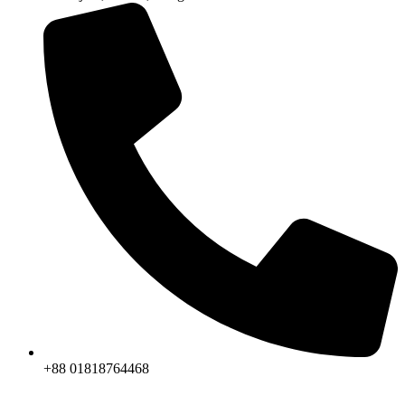
+88 01818764468