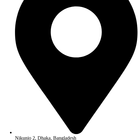
Nikunjo 2, Dhaka, Bangladesh