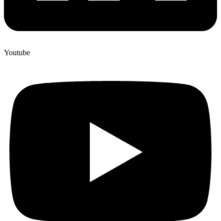
Youtube