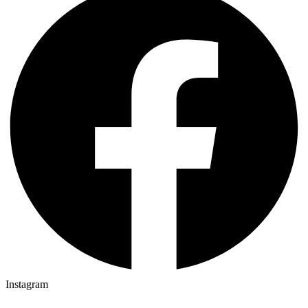
Instagram