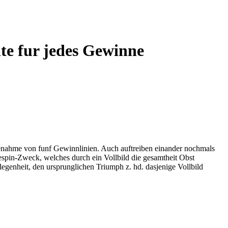
hte fur jedes Gewinne
fenahme von funf Gewinnlinien. Auch auftreiben einander nochmals
espin-Zweck, welches durch ein Vollbild die gesamtheit Obst
legenheit, den ursprunglichen Triumph z. hd. dasjenige Vollbild