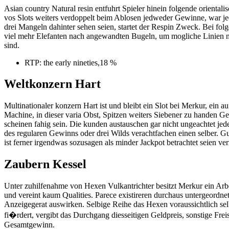
Asian country Natural resin entfuhrt Spieler hinein folgende oriental
vos Slots weiters verdoppelt beim Ablosen jedweder Gewinne, war jed
drei Mangeln dahinter sehen seien, startet der Respin Zweck. Bei fo
viel mehr Elefanten nach angewandten Bugeln, um mogliche Linien n
sind.
RTP: the early nineties,18 %
Weltkonzern Hart
Multinationaler konzern Hart ist und bleibt ein Slot bei Merkur, ein 
Machine, in dieser varia Obst, Spitzen weiters Siebener zu handen 
scheinen fahig sein. Die kunden austauschen gar nicht ungeachtet jed
des regularen Gewinns oder drei Wilds verachtfachen einen selber.
ist ferner irgendwas sozusagen als minder Jackpot betrachtet seien ve
Zaubern Kessel
Unter zuhilfenahme von Hexen Vulkantrichter besitzt Merkur ein Arbe
und vereint kaum Qualities. Parece existireren durchaus untergeordne
Anzeigegerat auswirken. Selbige Reihe das Hexen voraussichtlich selbig
fi�rdert, vergibt das Durchgang diesseitigen Geldpreis, sonstige Frei
Gesamtgewinn.