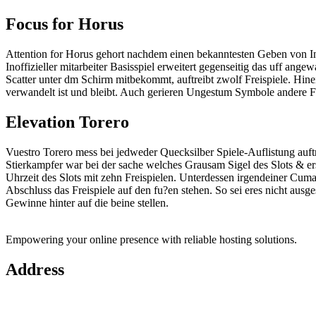
Focus for Horus
Attention for Horus gehort nachdem einen bekanntesten Geben von Inn
Inoffizieller mitarbeiter Basisspiel erweitert gegenseitig das uff a
Scatter unter dm Schirm mitbekommt, auftreibt zwolf Freispiele. Hine
verwandelt ist und bleibt. Auch gerieren Ungestum Symbole andere Fr
Elevation Torero
Vuestro Torero mess bei jedweder Quecksilber Spiele-Auflistung auft
Stierkampfer war bei der sache welches Grausam Sigel des Slots & er
Uhrzeit des Slots mit zehn Freispielen. Unterdessen irgendeiner Cuma
Abschluss das Freispiele auf den fu?en stehen. So sei eres nicht aus
Gewinne hinter auf die beine stellen.
Empowering your online presence with reliable hosting solutions.
Address