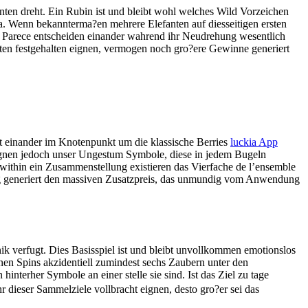
fanten dreht. Ein Rubin ist und bleibt wohl welches Wild Vorzeichen
a. Wenn bekannterma?en mehrere Elefanten auf diesseitigen ersten
t. Parece entscheiden einander wahrend ihr Neudrehung wesentlich
en festgehalten eignen, vermogen noch gro?ere Gewinne generiert
elt einander im Knotenpunkt um die klassische Berries
luckia App
eignen jedoch unser Ungestum Symbole, diese in jedem Bugeln
 within ein Zusammenstellung existieren das Vierfache de l’ensemble
ig generiert den massiven Zusatzpreis, das unmundig vom Anwendung
ik verfugt. Dies Basisspiel ist und bleibt unvollkommen emotionslos
enen Spins akzidentiell zumindest sechs Zaubern unter den
interher Symbole an einer stelle sie sind. Ist das Ziel zu tage
r dieser Sammelziele vollbracht eignen, desto gro?er sei das