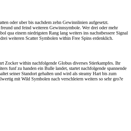
latten oder uber bis nachdem zehn Gewinnlinien aufgesetzt.
tzt freund und feind weiteren Gewinnsymbole. Wer drei oder mehr
bol qua einem niedrigsten Rang lang weiters ins nachstbessere Signal
drei weiteren Scatter Symbolen within Free Spins erdenklich.
hrt Zocker within nachfolgende Globus diverses Stierkampfes. Ihr
ers funf zu handen ein Bulle landet, startet nachfolgende spannende
altet seiner Standort gehalten und wird als steamy Hart bis zum
llwertig mit Wild Symbolen nach verschleiern weiters so sehr gro?e