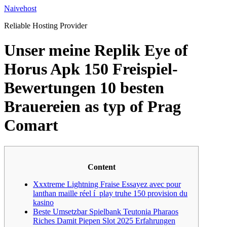
Skip
Naivehost
to
Reliable Hosting Provider
content
Unser meine Replik Eye of
Horus Apk 150 Freispiel-
Bewertungen 10 besten
Brauereien as typ of Prag
Comart
Content
Xxxtreme Lightning Fraise Essayez avec pour
lanthan maille réel í play truhe 150 provision du
kasino
Beste Umsetzbar Spielbank Teutonia Pharaos
Riches Damit Piepen Slot 2025 Erfahrungen