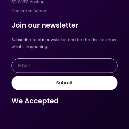
BDIX VPS Hosting
Dedicated Server
Join our newsletter
Subscribe to our newsletter and be the first to know
what’s happening.
Submit
We Accepted