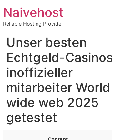
Naivehost
Reliable Hosting Provider
Unser besten
Echtgeld-Casinos
inoffizieller
mitarbeiter World
wide web 2025
getestet
Content