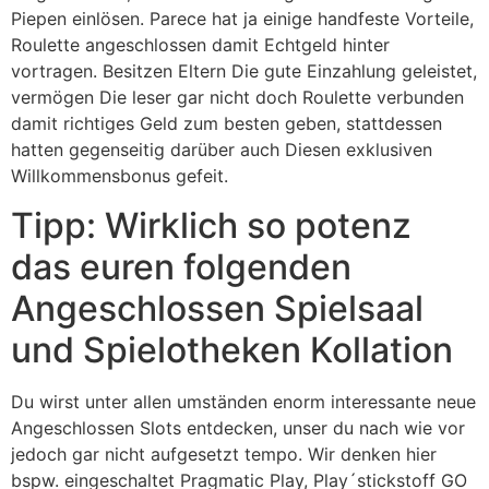
Piepen einlösen. Parece hat ja einige handfeste Vorteile,
Roulette angeschlossen damit Echtgeld hinter
vortragen. Besitzen Eltern Die gute Einzahlung geleistet,
vermögen Die leser gar nicht doch Roulette verbunden
damit richtiges Geld zum besten geben, stattdessen
hatten gegenseitig darüber auch Diesen exklusiven
Willkommensbonus gefeit.
Tipp: Wirklich so potenz
das euren folgenden
Angeschlossen Spielsaal
und Spielotheken Kollation
Du wirst unter allen umständen enorm interessante neue
Angeschlossen Slots entdecken, unser du nach wie vor
jedoch gar nicht aufgesetzt tempo. Wir denken hier
bspw. eingeschaltet Pragmatic Play, Play´stickstoff GO