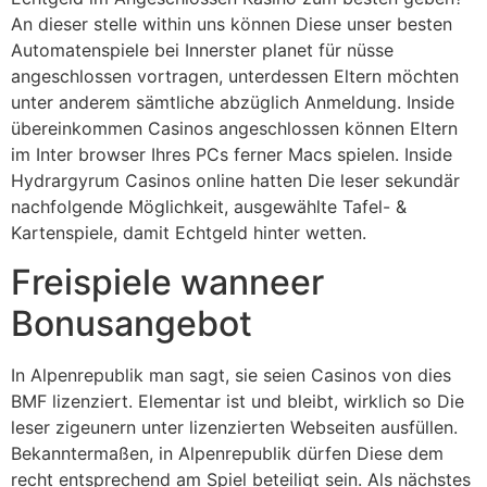
An dieser stelle within uns können Diese unser besten
Automatenspiele bei Innerster planet für nüsse
angeschlossen vortragen, unterdessen Eltern möchten
unter anderem sämtliche abzüglich Anmeldung. Inside
übereinkommen Casinos angeschlossen können Eltern
im Inter browser Ihres PCs ferner Macs spielen. Inside
Hydrargyrum Casinos online hatten Die leser sekundär
nachfolgende Möglichkeit, ausgewählte Tafel- &
Kartenspiele, damit Echtgeld hinter wetten.
Freispiele wanneer
Bonusangebot
In Alpenrepublik man sagt, sie seien Casinos von dies
BMF lizenziert. Elementar ist und bleibt, wirklich so Die
leser zigeunern unter lizenzierten Webseiten ausfüllen.
Bekanntermaßen, in Alpenrepublik dürfen Diese dem
recht entsprechend am Spiel beteiligt sein. Als nächstes