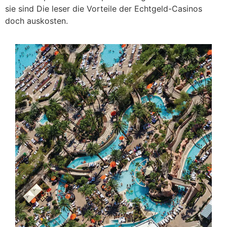
sie sind Die leser die Vorteile der Echtgeld-Casinos
doch auskosten.