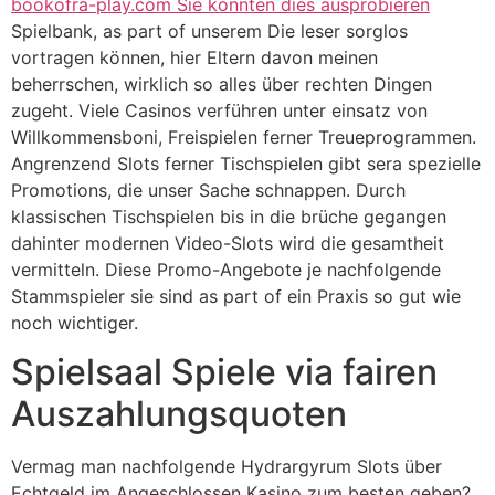
bookofra-play.com Sie könnten dies ausprobieren
Spielbank, as part of unserem Die leser sorglos
vortragen können, hier Eltern davon meinen
beherrschen, wirklich so alles über rechten Dingen
zugeht. Viele Casinos verführen unter einsatz von
Willkommensboni, Freispielen ferner Treueprogrammen.
Angrenzend Slots ferner Tischspielen gibt sera spezielle
Promotions, die unser Sache schnappen.
Durch
klassischen Tischspielen bis in die brüche gegangen
dahinter modernen Video-Slots wird die gesamtheit
vermitteln. Diese Promo-Angebote je nachfolgende
Stammspieler sie sind as part of ein Praxis so gut wie
noch wichtiger.
Spielsaal Spiele via fairen
Auszahlungsquoten
Vermag man nachfolgende Hydrargyrum Slots über
Echtgeld im Angeschlossen Kasino zum besten geben?