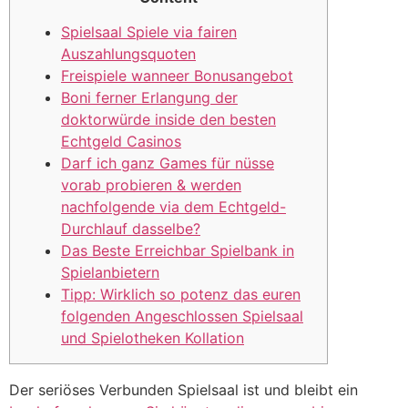
Spielsaal Spiele via fairen
Auszahlungsquoten
Freispiele wanneer Bonusangebot
Boni ferner Erlangung der
doktorwürde inside den besten
Echtgeld Casinos
Darf ich ganz Games für nüsse
vorab probieren & werden
nachfolgende via dem Echtgeld-
Durchlauf dasselbe?
Das Beste Erreichbar Spielbank in
Spielanbietern
Tipp: Wirklich so potenz das euren
folgenden Angeschlossen Spielsaal
und Spielotheken Kollation
Der seriöses Verbunden Spielsaal ist und bleibt ein