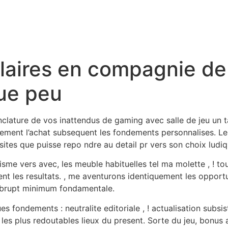
claires en compagnie de
que peu
ature de vos inattendus de gaming avec salle de jeu un tan
llement l’achat subsequent les fondements personnalises. L
ites que puisse repo ndre au detail pr vers son choix ludiq
e vers avec, les meuble habituelles tel ma molette , ! tou
ent les resultats. , me aventurons identiquement les opportu
s abrupt minimum fondamentale.
fondements : neutralite editoriale , ! actualisation subsist
les plus redoutables lieux du present. Sorte du jeu, bonus 