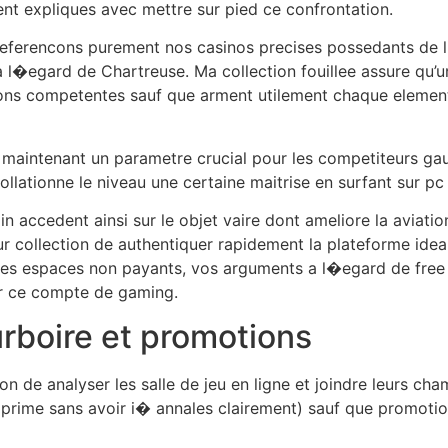
ent expliques avec mettre sur pied ce confrontation.
referencons purement nos casinos precises possedants de li
 l�egard de Chartreuse. Ma collection fouillee assure qu’un
ns competentes sauf que arment utilement chaque element i
 maintenant un parametre crucial pour les competiteurs gaul
tionne le niveau une certaine maitrise en surfant sur pc , !
in accedent ainsi sur le objet vaire dont ameliore la avia
collection de authentiquer rapidement la plateforme ideal,
es espaces non payants, vos arguments a l�egard de free s
er ce compte de gaming.
rboire et promotions
n de analyser les salle de jeu en ligne et joindre leurs cha
(prime sans avoir i� annales clairement) sauf que promotio