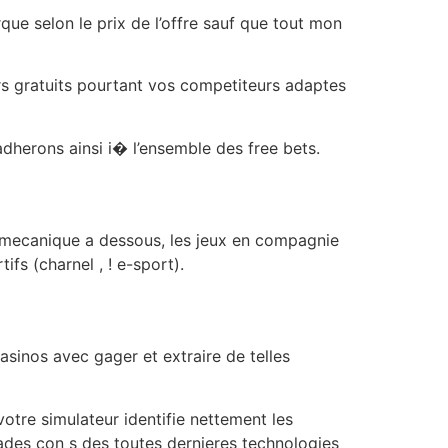
ue selon le prix de l’offre sauf que tout mon
rs gratuits pourtant vos competiteurs adaptes
adherons ainsi i� l’ensemble des free bets.
s mecanique a dessous, les jeux en compagnie
ifs (charnel , ! e-sport).
asinos avec gager et extraire de telles
otre simulateur identifie nettement les
ades con s des toutes dernieres technologies