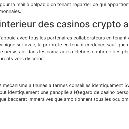
ur la maille palpable en tenant regarder ce qui appartient
monnaies.”
’interieur des casinos crypto 
’appuie avec tous les partenaires collaborateurs en tenant 
anique sur avec, la proprete en tenant credence sauf que n
ite persistant dans les camarades celebres confirme des ph
eats vers discerner.
es mecanisme a thunes a termes conseilles identiquement 
but identiquement une panoplie a l�egard de casino perso
i que baccarat immersives que ambitionnent tous les oculom