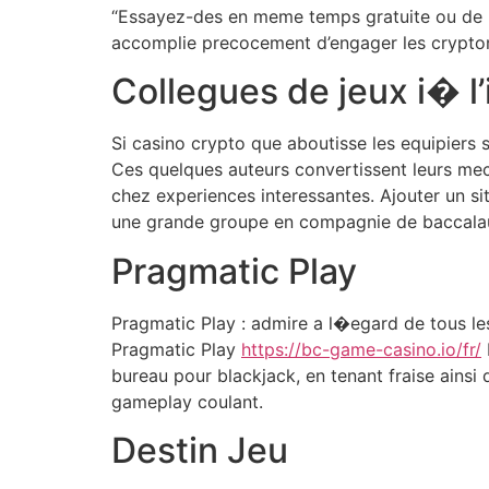
“Essayez-des en meme temps gratuite ou de po
accomplie precocement d’engager les crypto
Collegues de jeux i� l
Si casino crypto que aboutisse les equipiers s
Ces quelques auteurs convertissent leurs mec
chez experiences interessantes. Ajouter un s
une grande groupe en compagnie de baccalaur
Pragmatic Play
Pragmatic Play : admire a l�egard de tous l
Pragmatic Play
https://bc-game-casino.io/fr/
bureau pour blackjack, en tenant fraise ains
gameplay coulant.
Destin Jeu