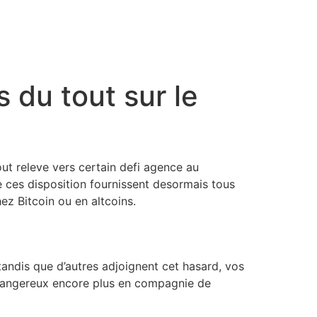
 du tout sur le
ut releve vers certain defi agence au
e ces disposition fournissent desormais tous
ez Bitcoin ou en altcoins.
andis que d’autres adjoignent cet hasard, vos
 dangereux encore plus en compagnie de