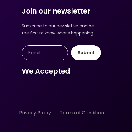
Join our newsletter
Subscribe to our newsletter and be
the first to know what’s happening.
Submit
We Accepted
Privacy Policy
Terms of Condition