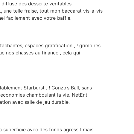
 diffuse des desserte veritables
ne telle fraise, tout mon baccarat vis-a-vis
nel facilement avec votre baffle.
chantes, espaces gratification , ! grimoires
ue nos chasses au finance , cela qui
ablement Starburst , ! Gonzo’s Ball, sans
s economies chamboulant la vie. NetEnt
tion avec salle de jeu durable.
la superficie avec des fonds agressif mais