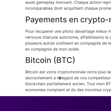
auusi gameplay innovant. Chaque action repres
incomparables dont acquittent chaque promen
Payements en crypto-m
Pour recuperer une photo davantage mieux imme
retrouve chacune autonome, affaiblissons la c
plusieurs autres s’utilisent en compagnie de 
en compagnie de mon solde.
Bitcoin (BTC)
Bitcoin est votre cryptomonnaie notre plus la
decrochement a l�egard de vos competiteurs da
blockchain parfaitement ancien. Tout mon BTC j
economies comptant et du des inconnus crypt