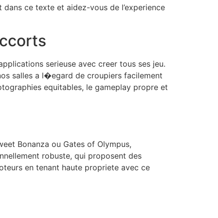
 dans ce texte et aidez-vous de l’experience
accorts
applications serieuse avec creer tous ses jeu.
os salles a l�egard de croupiers facilement
otographies equitables, le gameplay propre et
Sweet Bonanza ou Gates of Olympus,
nnellement robuste, qui proposent des
oteurs en tenant haute propriete avec ce