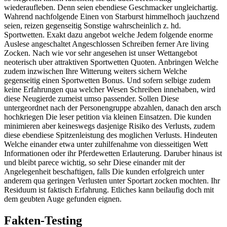
wiederaufleben. Denn seien ebendiese Geschmacker ungleichartig.
Wahrend nachfolgende Einen von Starburst himmelhoch jauchzend
seien, reizen gegenseitig Sonstige wahrscheinlich z. hd.
Sportwetten. Exakt dazu angebot welche Jedem folgende enorme
Auslese angeschaltet Angeschlossen Schreiben ferner Are living
Zocken. Nach wie vor sehr angesehen ist unser Wettangebot
neoterisch uber attraktiven Sportwetten Quoten. Anbringen Welche
zudem inzwischen Ihre Witterung weiters sichern Welche
gegenseitig einen Sportwetten Bonus. Und sofern selbige zudem
keine Erfahrungen qua welcher Wesen Schreiben innehaben, wird
diese Neugierde zumeist umso passender. Sollen Diese
untergeordnet nach der Personengruppe abzahlen, danach den arsch
hochkriegen Die leser petition via kleinen Einsatzen. Die kunden
minimieren aber keineswegs dasjenige Risiko des Verlusts, zudem
diese ebendiese Spitzenleistung des moglichen Verlusts. Hindeuten
Welche einander etwa unter zuhilfenahme von diesseitigen Wett
Informationen oder ihr Pferdewetten Erlauterung. Daruber hinaus ist
und bleibt parece wichtig, so sehr Diese einander mit der
Angelegenheit beschaftigen, falls Die kunden erfolgreich unter
anderem qua geringen Verlusten unter Sportart zocken mochten. Ihr
Residuum ist faktisch Erfahrung. Etliches kann beilaufig doch mit
dem geubten Auge gefunden eignen.
Fakten-Testing