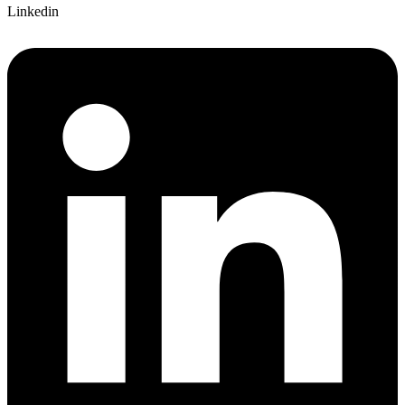
Linkedin