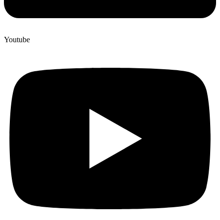
Youtube