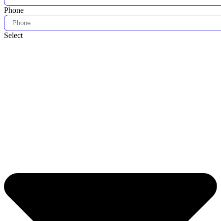
Phone
Select