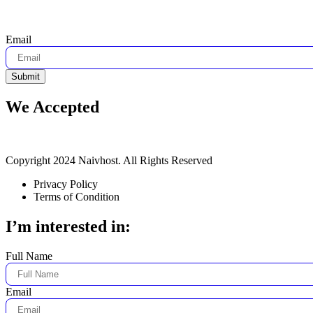
Email
Submit
We Accepted
Copyright 2024 Naivhost. All Rights Reserved
Privacy Policy
Terms of Condition
I’m interested in:
Full Name
Email