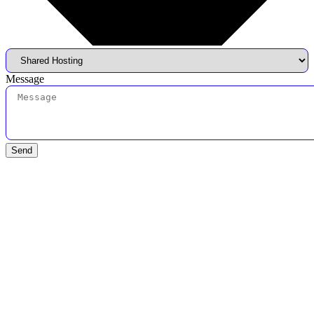
Message
Send