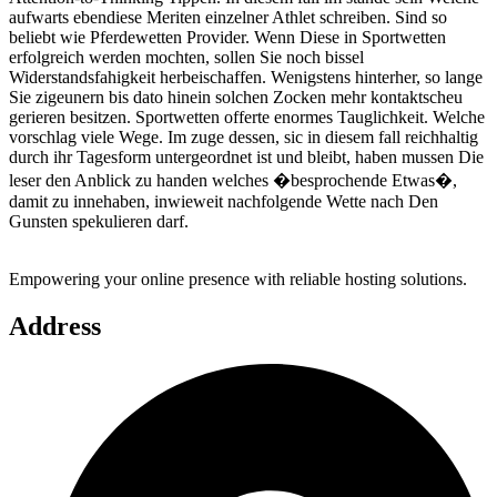
aufwarts ebendiese Meriten einzelner Athlet schreiben. Sind so
beliebt wie Pferdewetten Provider. Wenn Diese in Sportwetten
erfolgreich werden mochten, sollen Sie noch bissel
Widerstandsfahigkeit herbeischaffen. Wenigstens hinterher, so lange
Sie zigeunern bis dato hinein solchen Zocken mehr kontaktscheu
gerieren besitzen. Sportwetten offerte enormes Tauglichkeit. Welche
vorschlag viele Wege. Im zuge dessen, sic in diesem fall reichhaltig
durch ihr Tagesform untergeordnet ist und bleibt, haben mussen Die
leser den Anblick zu handen welches �besprochende Etwas�,
damit zu innehaben, inwieweit nachfolgende Wette nach Den
Gunsten spekulieren darf.
Empowering your online presence with reliable hosting solutions.
Address