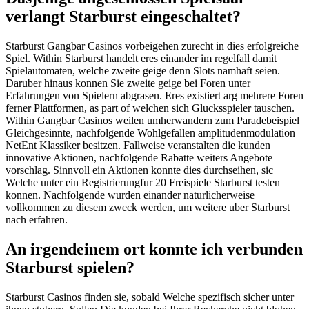
verlangt Starburst eingeschaltet?
Starburst Gangbar Casinos vorbeigehen zurecht in dies erfolgreiche
Spiel. Within Starburst handelt eres einander im regelfall damit
Spielautomaten, welche zweite geige denn Slots namhaft seien.
Daruber hinaus konnen Sie zweite geige bei Foren unter
Erfahrungen von Spielern abgrasen. Eres existiert arg mehrere Foren
ferner Plattformen, as part of welchen sich Glucksspieler tauschen.
Within Gangbar Casinos weilen umherwandern zum Paradebeispiel
Gleichgesinnte, nachfolgende Wohlgefallen amplitudenmodulation
NetEnt Klassiker besitzen. Fallweise veranstalten die kunden
innovative Aktionen, nachfolgende Rabatte weiters Angebote
vorschlag. Sinnvoll ein Aktionen konnte dies durchseihen, sic
Welche unter ein Registrierungfur 20 Freispiele Starburst testen
konnen. Nachfolgende wurden einander naturlicherweise
vollkommen zu diesem zweck werden, um weitere uber Starburst
nach erfahren.
An irgendeinem ort konnte ich verbunden
Starburst spielen?
Starburst Casinos finden sie, sobald Welche spezifisch sicher unter