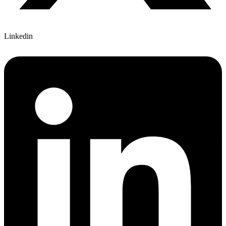
Linkedin