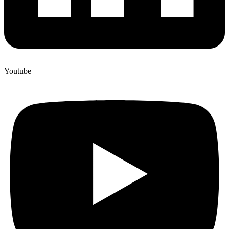
Youtube