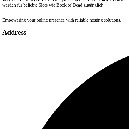
werden für beliebte Slots wie Book of Dead zugänglich.
Empowering your online presence with reliable hosting solutions.
Address