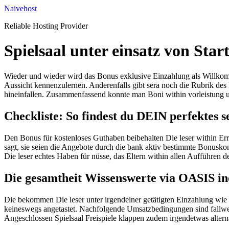
Skip
Naivehost
to
Reliable Hosting Provider
content
Spielsaal unter einsatz von St
Wieder und wieder wird das Bonus exklusive Einzahlung als Willkom
Aussicht kennenzulernen. Anderenfalls gibt sera noch die Rubrik d
hineinfallen. Zusammenfassend konnte man Boni within vorleistung u
Checkliste: So findest du DEIN perfektes s
Den Bonus für kostenloses Guthaben beibehalten Die leser within Err
sagt, sie seien die Angebote durch die bank aktiv bestimmte Bonusko
Die leser echtes Haben für nüsse, das Eltern within allen Aufführen d
Die gesamtheit Wissenswerte via OASIS ino
Die bekommen Die leser unter irgendeiner getätigten Einzahlung wi
keineswegs angetastet. Nachfolgende Umsatzbedingungen sind fallweise
Angeschlossen Spielsaal Freispiele klappen zudem irgendetwas alterna