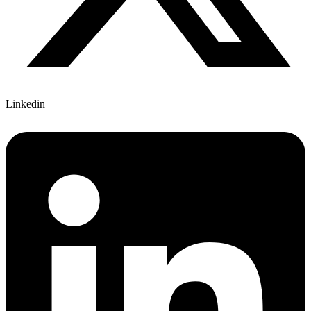
Linkedin