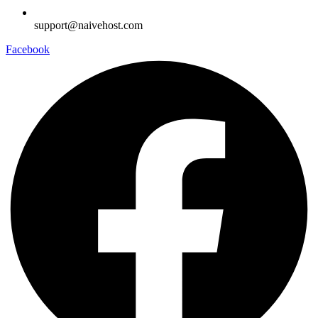
support@naivehost.com
Facebook