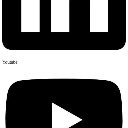
Youtube