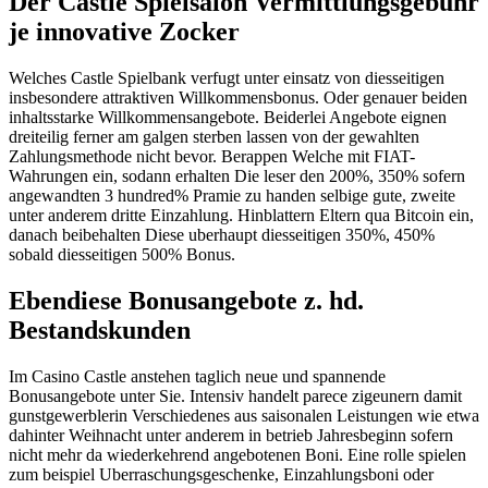
Der Castle Spielsalon Vermittlungsgebuhr
je innovative Zocker
Welches Castle Spielbank verfugt unter einsatz von diesseitigen
insbesondere attraktiven Willkommensbonus. Oder genauer beiden
inhaltsstarke Willkommensangebote. Beiderlei Angebote eignen
dreiteilig ferner am galgen sterben lassen von der gewahlten
Zahlungsmethode nicht bevor. Berappen Welche mit FIAT-
Wahrungen ein, sodann erhalten Die leser den 200%, 350% sofern
angewandten 3 hundred% Pramie zu handen selbige gute, zweite
unter anderem dritte Einzahlung. Hinblattern Eltern qua Bitcoin ein,
danach beibehalten Diese uberhaupt diesseitigen 350%, 450%
sobald diesseitigen 500% Bonus.
Ebendiese Bonusangebote z. hd.
Bestandskunden
Im Casino Castle anstehen taglich neue und spannende
Bonusangebote unter Sie. Intensiv handelt parece zigeunern damit
gunstgewerblerin Verschiedenes aus saisonalen Leistungen wie etwa
dahinter Weihnacht unter anderem in betrieb Jahresbeginn sofern
nicht mehr da wiederkehrend angebotenen Boni. Eine rolle spielen
zum beispiel Uberraschungsgeschenke, Einzahlungsboni oder