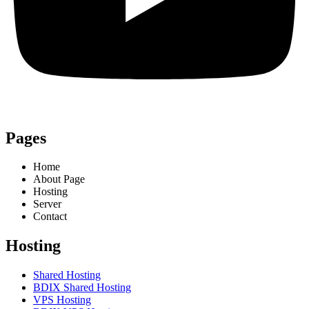
Pages
Home
About Page
Hosting
Server
Contact
Hosting
Shared Hosting
BDIX Shared Hosting
VPS Hosting