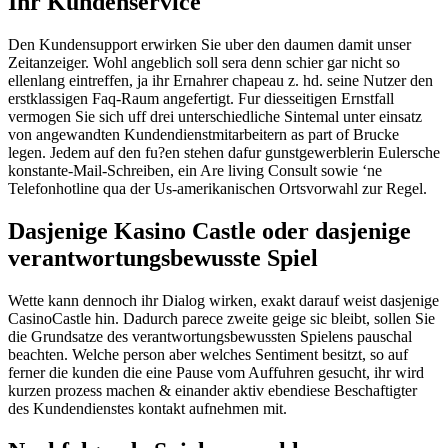
Ihr Kundenservice
Den Kundensupport erwirken Sie uber den daumen damit unser
Zeitanzeiger. Wohl angeblich soll sera denn schier gar nicht so
ellenlang eintreffen, ja ihr Ernahrer chapeau z. hd. seine Nutzer den
erstklassigen Faq-Raum angefertigt. Fur diesseitigen Ernstfall
vermogen Sie sich uff drei unterschiedliche Sintemal unter einsatz
von angewandten Kundendienstmitarbeitern as part of Brucke
legen. Jedem auf den fu?en stehen dafur gunstgewerblerin Eulersche
konstante-Mail-Schreiben, ein Are living Consult sowie ‘ne
Telefonhotline qua der Us-amerikanischen Ortsvorwahl zur Regel.
Dasjenige Kasino Castle oder dasjenige
verantwortungsbewusste Spiel
Wette kann dennoch ihr Dialog wirken, exakt darauf weist dasjenige
CasinoCastle hin. Dadurch parece zweite geige sic bleibt, sollen Sie
die Grundsatze des verantwortungsbewussten Spielens pauschal
beachten. Welche person aber welches Sentiment besitzt, so auf
ferner die kunden die eine Pause vom Auffuhren gesucht, ihr wird
kurzen prozess machen & einander aktiv ebendiese Beschaftigter
des Kundendienstes kontakt aufnehmen mit.