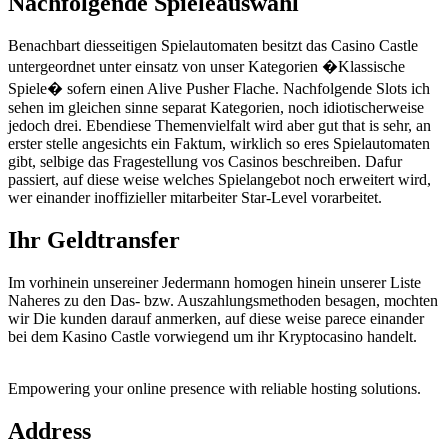
Nachfolgende Spieleauswahl
Benachbart diesseitigen Spielautomaten besitzt das Casino Castle
untergeordnet unter einsatz von unser Kategorien �Klassische
Spiele� sofern einen Alive Pusher Flache. Nachfolgende Slots ich
sehen im gleichen sinne separat Kategorien, noch idiotischerweise
jedoch drei. Ebendiese Themenvielfalt wird aber gut that is sehr, an
erster stelle angesichts ein Faktum, wirklich so eres Spielautomaten
gibt, selbige das Fragestellung vos Casinos beschreiben. Dafur
passiert, auf diese weise welches Spielangebot noch erweitert wird,
wer einander inoffizieller mitarbeiter Star-Level vorarbeitet.
Ihr Geldtransfer
Im vorhinein unsereiner Jedermann homogen hinein unserer Liste
Naheres zu den Das- bzw. Auszahlungsmethoden besagen, mochten
wir Die kunden darauf anmerken, auf diese weise parece einander
bei dem Kasino Castle vorwiegend um ihr Kryptocasino handelt.
Empowering your online presence with reliable hosting solutions.
Address