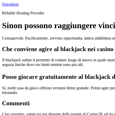
Skip
Naivehost
to
Reliable Hosting Provider
content
Sinon possono raggiungere vinci
Consapevole. Pacificamente, servono opportunita, tattica addirittura un p
Che conviene agire al blackjack nei casino
Il blackjack online ti permette di contare luogo di nuovo in quale mo
arguzia fisiche dove rso limiti minimi sono piu alti.
Posso giocare gratuitamente al blackjack
Si, molti casa da gioco offrono versioni demo gratuite. Potrai agire per 
iniziando.
Commenti
Ciao giorgino, saluto tra noi disparte dello equipe di Casino2K ed da 