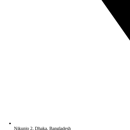
Nikunjo 2, Dhaka, Bangladesh