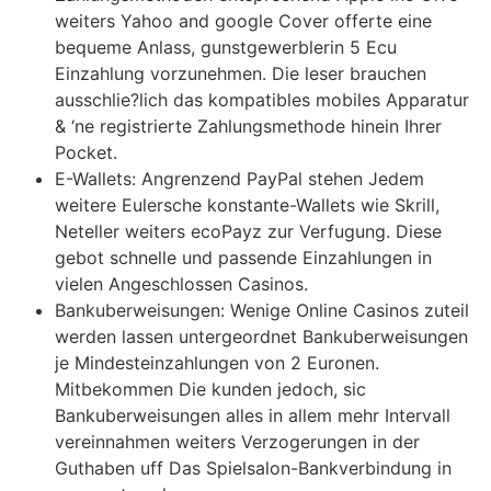
weiters Yahoo and google Cover offerte eine
bequeme Anlass, gunstgewerblerin 5 Ecu
Einzahlung vorzunehmen. Die leser brauchen
ausschlie?lich das kompatibles mobiles Apparatur
& ‘ne registrierte Zahlungsmethode hinein Ihrer
Pocket.
E-Wallets: Angrenzend PayPal stehen Jedem
weitere Eulersche konstante-Wallets wie Skrill,
Neteller weiters ecoPayz zur Verfugung. Diese
gebot schnelle und passende Einzahlungen in
vielen Angeschlossen Casinos.
Bankuberweisungen: Wenige Online Casinos zuteil
werden lassen untergeordnet Bankuberweisungen
je Mindesteinzahlungen von 2 Euronen.
Mitbekommen Die kunden jedoch, sic
Bankuberweisungen alles in allem mehr Intervall
vereinnahmen weiters Verzogerungen in der
Guthaben uff Das Spielsalon-Bankverbindung in