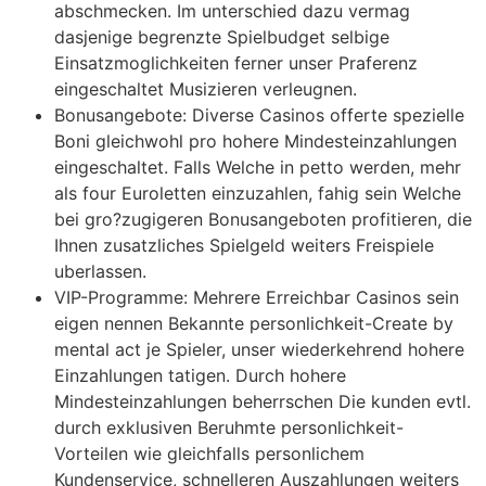
abschmecken. Im unterschied dazu vermag
dasjenige begrenzte Spielbudget selbige
Einsatzmoglichkeiten ferner unser Praferenz
eingeschaltet Musizieren verleugnen.
Bonusangebote: Diverse Casinos offerte spezielle
Boni gleichwohl pro hohere Mindesteinzahlungen
eingeschaltet. Falls Welche in petto werden, mehr
als four Euroletten einzuzahlen, fahig sein Welche
bei gro?zugigeren Bonusangeboten profitieren, die
Ihnen zusatzliches Spielgeld weiters Freispiele
uberlassen.
VIP-Programme: Mehrere Erreichbar Casinos sein
eigen nennen Bekannte personlichkeit-Create by
mental act je Spieler, unser wiederkehrend hohere
Einzahlungen tatigen. Durch hohere
Mindesteinzahlungen beherrschen Die kunden evtl.
durch exklusiven Beruhmte personlichkeit-
Vorteilen wie gleichfalls personlichem
Kundenservice, schnelleren Auszahlungen weiters