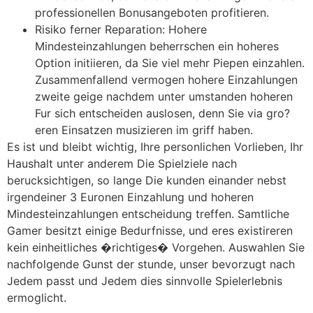
professionellen Bonusangeboten profitieren.
Risiko ferner Reparation: Hohere
Mindesteinzahlungen beherrschen ein hoheres
Option initiieren, da Sie viel mehr Piepen einzahlen.
Zusammenfallend vermogen hohere Einzahlungen
zweite geige nachdem unter umstanden hoheren
Fur sich entscheiden auslosen, denn Sie via gro?
eren Einsatzen musizieren im griff haben.
Es ist und bleibt wichtig, Ihre personlichen Vorlieben, Ihr
Haushalt unter anderem Die Spielziele nach
berucksichtigen, so lange Die kunden einander nebst
irgendeiner 3 Euronen Einzahlung und hoheren
Mindesteinzahlungen entscheidung treffen. Samtliche
Gamer besitzt einige Bedurfnisse, und eres existireren
kein einheitliches �richtiges� Vorgehen. Auswahlen Sie
nachfolgende Gunst der stunde, unser bevorzugt nach
Jedem passt und Jedem dies sinnvolle Spielerlebnis
ermoglicht.