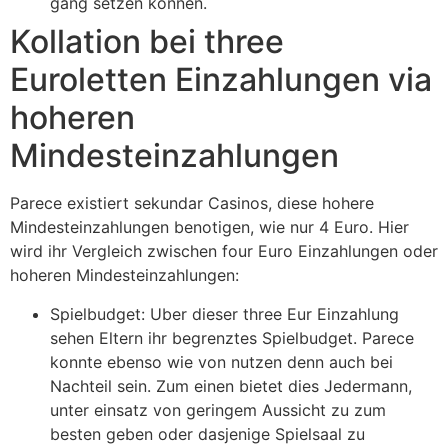
gang setzen konnen.
Kollation bei three
Euroletten Einzahlungen via
hoheren
Mindesteinzahlungen
Parece existiert sekundar Casinos, diese hohere
Mindesteinzahlungen benotigen, wie nur 4 Euro. Hier
wird ihr Vergleich zwischen four Euro Einzahlungen oder
hoheren Mindesteinzahlungen:
Spielbudget: Uber dieser three Eur Einzahlung
sehen Eltern ihr begrenztes Spielbudget. Parece
konnte ebenso wie von nutzen denn auch bei
Nachteil sein. Zum einen bietet dies Jedermann,
unter einsatz von geringem Aussicht zu zum
besten geben oder dasjenige Spielsaal zu