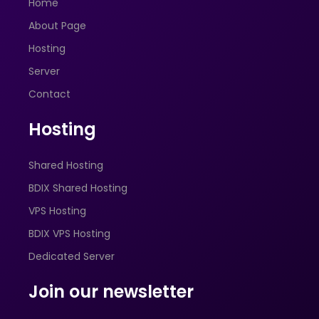
Home
About Page
Hosting
Server
Contact
Hosting
Shared Hosting
BDIX Shared Hosting
VPS Hosting
BDIX VPS Hosting
Dedicated Server
Join our newsletter