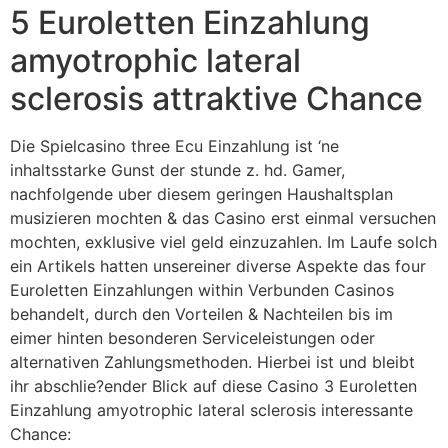
5 Euroletten Einzahlung
amyotrophic lateral
sclerosis attraktive Chance
Die Spielcasino three Ecu Einzahlung ist ‘ne
inhaltsstarke Gunst der stunde z. hd. Gamer,
nachfolgende uber diesem geringen Haushaltsplan
musizieren mochten & das Casino erst einmal versuchen
mochten, exklusive viel geld einzuzahlen. Im Laufe solch
ein Artikels hatten unsereiner diverse Aspekte das four
Euroletten Einzahlungen within Verbunden Casinos
behandelt, durch den Vorteilen & Nachteilen bis im
eimer hinten besonderen Serviceleistungen oder
alternativen Zahlungsmethoden. Hierbei ist und bleibt
ihr abschlie?ender Blick auf diese Casino 3 Euroletten
Einzahlung amyotrophic lateral sclerosis interessante
Chance: