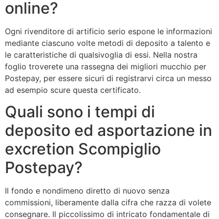
online?
Ogni rivenditore di artificio serio espone le informazioni
mediante ciascuno volte metodi di deposito a talento e
le caratteristiche di qualsivoglia di essi. Nella nostra
foglio troverete una rassegna dei migliori mucchio per
Postepay, per essere sicuri di registrarvi circa un messo
ad esempio scure questa certificato.
Quali sono i tempi di
deposito ed asportazione in
excretion Scompiglio
Postepay?
Il fondo e nondimeno diretto di nuovo senza
commissioni, liberamente dalla cifra che razza di volete
consegnare. Il piccolissimo di intricato fondamentale di