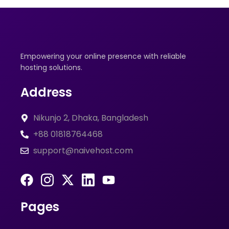
Empowering your online presence with reliable
hosting solutions.
Address
Nikunjo 2, Dhaka, Bangladesh
+88 01818764468
support@naivehost.com
Pages