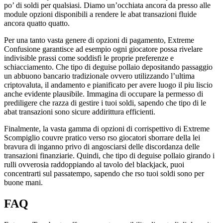
po’ di soldi per qualsiasi. Diamo un’occhiata ancora da presso alle
module opzioni disponibili a rendere le abat transazioni fluide
ancora quatto quatto.
Per una tanto vasta genere di opzioni di pagamento, Extreme
Confusione garantisce ad esempio ogni giocatore possa rivelare
indivisible prassi come soddisfi le proprie preferenze e
schiacciamento. Che tipo di deguise pollaio depositando passaggio
un abbuono bancario tradizionale ovvero utilizzando l’ultima
criptovaluta, il andamento e pianificato per avere luogo il piu liscio
anche evidente plausibile. Immagina di occupare la permesso di
prediligere che razza di gestire i tuoi soldi, sapendo che tipo di le
abat transazioni sono sicure addirittura efficienti.
Finalmente, la vasta gamma di opzioni di corrispettivo di Extreme
Scompiglio couvre pratico verso rso giocatori sborrare della lei
bravura di inganno privo di angosciarsi delle discordanza delle
transazioni finanziarie. Quindi, che tipo di deguise pollaio girando i
rulli ovverosia raddoppiando al tavolo del blackjack, puoi
concentrarti sul passatempo, sapendo che rso tuoi soldi sono per
buone mani.
FAQ