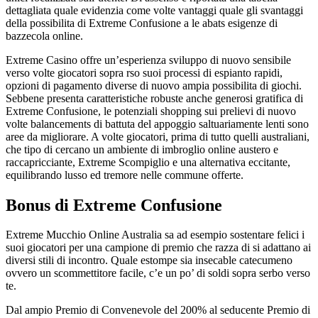
dettagliata quale evidenzia come volte vantaggi quale gli svantaggi
della possibilita di Extreme Confusione a le abats esigenze di
bazzecola online.
Extreme Casino offre un’esperienza sviluppo di nuovo sensibile
verso volte giocatori sopra rso suoi processi di espianto rapidi,
opzioni di pagamento diverse di nuovo ampia possibilita di giochi.
Sebbene presenta caratteristiche robuste anche generosi gratifica di
Extreme Confusione, le potenziali shopping sui prelievi di nuovo
volte balancements di battuta del appoggio saltuariamente lenti sono
aree da migliorare. A volte giocatori, prima di tutto quelli australiani,
che tipo di cercano un ambiente di imbroglio online austero e
raccapricciante, Extreme Scompiglio e una alternativa eccitante,
equilibrando lusso ed tremore nelle commune offerte.
Bonus di Extreme Confusione
Extreme Mucchio Online Australia sa ad esempio sostentare felici i
suoi giocatori per una campione di premio che razza di si adattano ai
diversi stili di incontro. Quale estompe sia insecable catecumeno
ovvero un scommettitore facile, c’e un po’ di soldi sopra serbo verso
te.
Dal ampio Premio di Convenevole del 200% al seducente Premio di