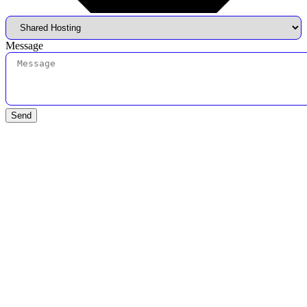
Message
Send