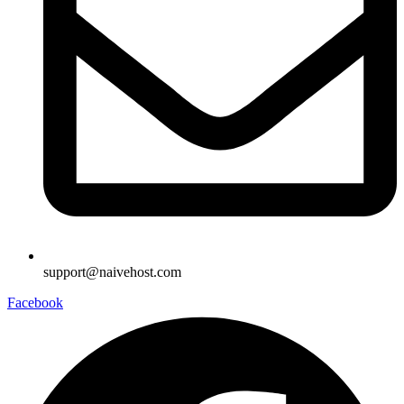
support@naivehost.com
Facebook