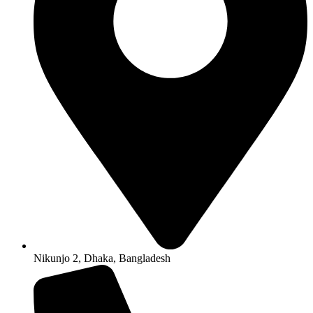
Nikunjo 2, Dhaka, Bangladesh