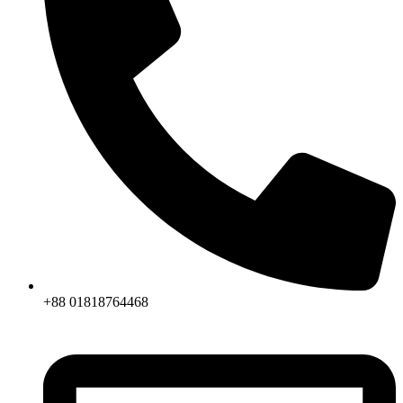
+88 01818764468