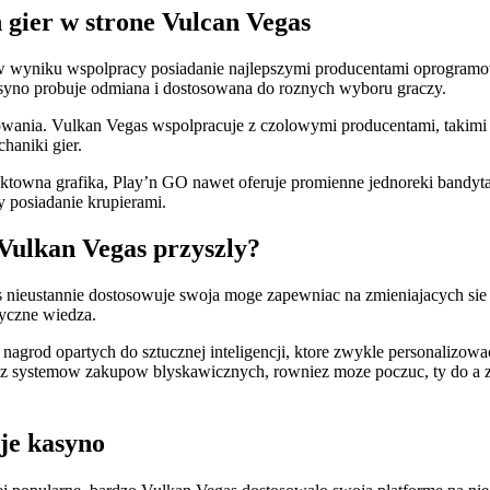
gier w strone Vulcan Vegas
 w wyniku wspolpracy posiadanie najlepszymi producentami oprogramow
 kasyno probuje odmiana i dostosowana do roznych wyboru graczy.
ania. Vulkan Vegas wspolpracuje z czolowymi producentami, takimi 
haniki gier.
ktowna grafika, Play’n GO nawet oferuje promienne jednoreki bandyt
 posiadanie krupierami.
 Vulkan Vegas przyszly?
 nieustannie dostosowuje swoja moge zapewniac na zmieniajacych sie t
tyczne wiedza.
grod opartych do sztucznej inteligencji, ktore zwykle personalizowa
raz systemow zakupow blyskawicznych, rowniez moze poczuc, ty do a
je kasyno