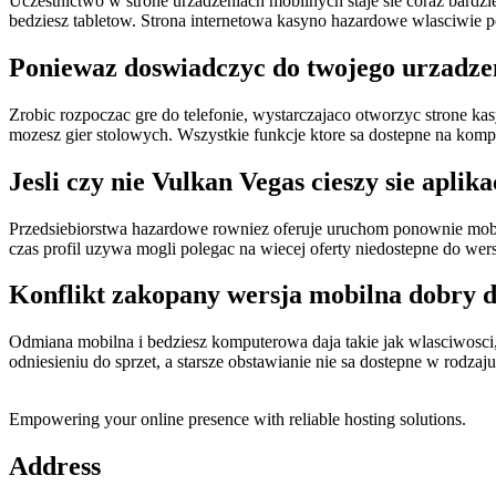
Uczestnictwo w strone urzadzeniach mobilnych staje sie coraz bardz
bedziesz tabletow. Strona internetowa kasyno hazardowe wlasciwie p
Poniewaz doswiadczyc do twojego urzadze
Zrobic rozpoczac gre do telefonie, wystarczajaco otworzyc strone ka
mozesz gier stolowych. Wszystkie funkcje ktore sa dostepne na kompu
Jesli czy nie Vulkan Vegas cieszy sie apli
Przedsiebiorstwa hazardowe rowniez oferuje uruchom ponownie mobilna
czas profil uzywa mogli polegac na wiecej oferty niedostepne do wer
Konflikt zakopany wersja mobilna dobry 
Odmiana mobilna i bedziesz komputerowa daja takie jak wlasciwosci, 
odniesieniu do sprzet, a starsze obstawianie nie sa dostepne w rodza
Empowering your online presence with reliable hosting solutions.
Address