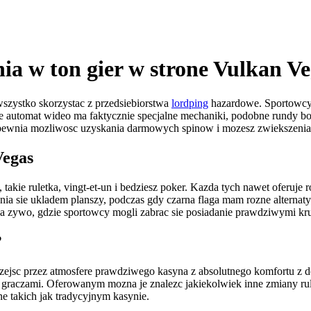
a w ton gier w strone Vulkan Ve
wszystko skorzystac z przedsiebiorstwa
lordping
hazardowe. Sportowcy 
e automat wideo ma faktycznie specjalne mechaniki, podobne rundy bon
zapewnia mozliwosc uzyskania darmowych spinow i mozesz zwiekszeni
Vegas
, takie ruletka, vingt-et-un i bedziesz poker. Kazda tych nawet oferu
nia sie ukladem planszy, podczas gdy czarna flaga mam rozne alterna
 na zywo, gdzie sportowcy mogli zabrac sie posiadanie prawdziwymi kr
?
przejsc przez atmosfere prawdziwego kasyna z absolutnego komfortu z
graczami. Oferowanym mozna je znalezc jakiekolwiek inne zmiany rulet
e takich jak tradycyjnym kasynie.