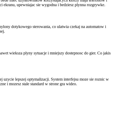
e bede miec uzytkownikow korzystajacych ktorzy maja telefonow i
sci ekranu, upewniajac sie wygodna i bedziesz plynna rozgrywke.
ochylony dotykowego sterowania, co ulatwia czekaj na automatow i
ej.
awet wieksza plyny sytuacje i mniejszy dostepnosc do gier. Co jakis
 uzycie lepszej optymalizacji. System interfejsu moze sie roznic w
zne i mozesz stale standard w strone gra wideo.