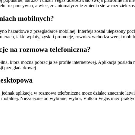
iej popularne, bardzo Vulkan Vegas dostosowalo swoja platforme na ni
elni responsywna, a wiec, ze automatycznie zmienia sie w rozdzielczo
niach mobilnych?
syno hazardowe z przegladarce mobilnej. Interfejs zostal ulepszony p
terach, takie wplaty, zyski i promocje, rowniez wchodza wersji mobiln
kacje na rozmowa telefoniczna?
, ktora mozna pobrac ja ze profile internetowej. Aplikacja posiada n
sji przegladarkowej.
desktopowa
jednak aplikacja w rozmowa telefoniczna moze dzialac znacznie latwiej
ju mobilnej. Niezaleznie od wybranej wybor, Vulkan Vegas miec praktyc