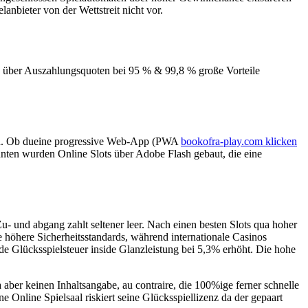
anbieter von der Wettstreit nicht vor.
g über Auszahlungsquoten bei 95 % & 99,8 % große Vorteile
gen. Ob dueine progressive Web-App (PWA
bookofra-play.com klicken
zehnten wurden Online Slots über Adobe Flash gebaut, die eine
 und abgang zahlt seltener leer. Nach einen besten Slots qua hoher
öhere Sicherheitsstandards, während internationale Casinos
nde Glücksspielsteuer inside Glanzleistung bei 5,3% erhöht. Die hohe
aber keinen Inhaltsangabe, au contraire, die 100%ige ferner schnelle
nline Spielsaal riskiert seine Glücksspiellizenz da der gepaart