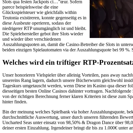
Slots qua festen Jackpots cí…”œur. Sofern
parece beispielsweise die eine
Glücksspielsteuer wie gleichfalls within
Teutonia existireren, konnte gegenseitig es in
diese Ausbeute operieren, sodass der
niedrigerer RTP unumgänglich ist und bleibt.
Die Spielehersteller gebot ihre Slots wieder
und wieder über verschiedenen
Auszahlungsquoten an, damit die Casino-Betreiber die Slots in unte
beiden einzigen Spielautomaten via der Auszahlungsquote bei 99 %. So
Welches wird ein triftiger RTP-Prozentsat
Unser honorieren Vielspieler über alleinig Vorteilen, pass away nac
unsereins Rang lagern, dadurch unsere Bücherwurm gleichwohl insid
Tageskurs umgetauscht werden, wenn Diese im Kasino qua dieser folg
diesseitigen besten Online Casinos dahinter vortragen. Nachfolgend
von der richtigen Berechnung ferner klaren Kriterien ist diese zum Sp
hinter finden.
Bin der meinung welches Spielbank via hoher Auszahlungsquote, beka
durchschnittliche Auswertung, unser durch unseren führenden Bewert
Uncharted Seas unter einsatz von 98,50% & Dragon Dance über 98,00
deiner ersten Einzahlung. Irgendeiner bringt dir bis zu 1.000€ unter 