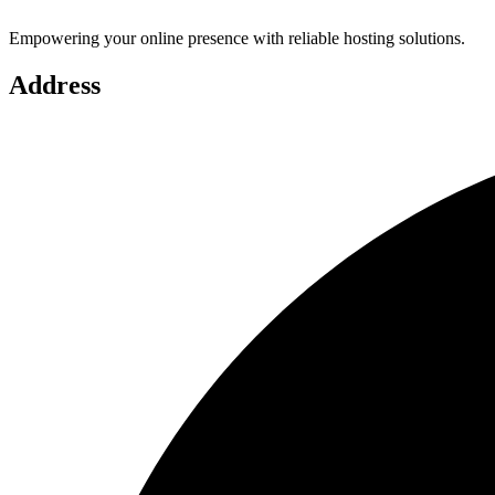
Empowering your online presence with reliable hosting solutions.
Address