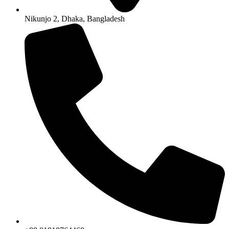
Nikunjo 2, Dhaka, Bangladesh