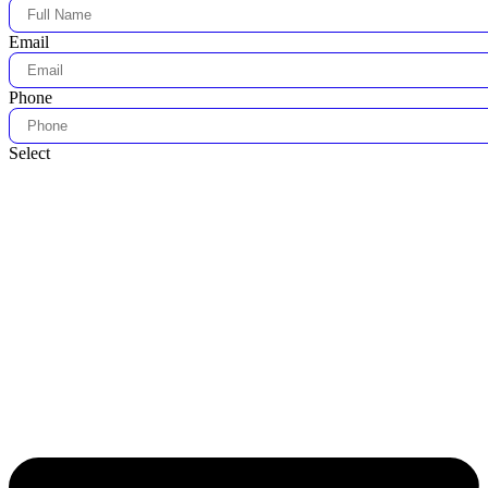
Email
Phone
Select