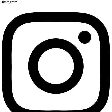
Instagram