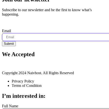
Subscribe to our newsletter and be the first to know what’s
happening.
Email
Submit
We Accepted
Copyright 2024 Naivhost. All Rights Reserved
Privacy Policy
Terms of Condition
I’m interested in:
Full Name