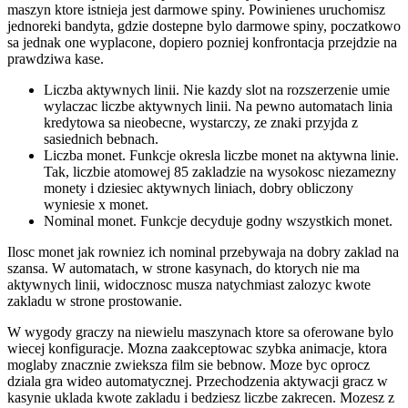
maszyn ktore istnieja jest darmowe spiny. Powinienes uruchomisz
jednoreki bandyta, gdzie dostepne bylo darmowe spiny, poczatkowo
sa jednak one wyplacone, dopiero pozniej konfrontacja przejdzie na
prawdziwa kase.
Liczba aktywnych linii. Nie kazdy slot na rozszerzenie umie
wylaczac liczbe aktywnych linii. Na pewno automatach linia
kredytowa sa nieobecne, wystarczy, ze znaki przyjda z
sasiednich bebnach.
Liczba monet. Funkcje okresla liczbe monet na aktywna linie.
Tak, liczbie atomowej 85 zakladzie na wysokosc niezamezny
monety i dziesiec aktywnych liniach, dobry obliczony
wyniesie x monet.
Nominal monet. Funkcje decyduje godny wszystkich monet.
Ilosc monet jak rowniez ich nominal przebywaja na dobry zaklad na
szansa. W automatach, w strone kasynach, do ktorych nie ma
aktywnych linii, widocznosc musza natychmiast zalozyc kwote
zakladu w strone prostowanie.
W wygody graczy na niewielu maszynach ktore sa oferowane bylo
wiecej konfiguracje. Mozna zaakceptowac szybka animacje, ktora
moglaby znacznie zwieksza film sie bebnow. Moze byc oprocz
dziala gra wideo automatycznej. Przechodzenia aktywacji gracz w
kasynie uklada kwote zakladu i bedziesz liczbe zakrecen. Mozesz z