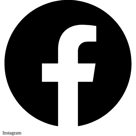
Instagram