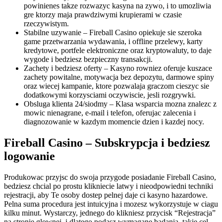
powinienes takze rozwazyc kasyna na zywo, i to umozliwia
gre ktorzy maja prawdziwymi krupierami w czasie
rzeczywistym.
Stabilne uzywanie – Fireball Casino opiekuje sie szeroka
game przetwarzania wydawania, i offline przelewy, karty
kredytowe, portfele elektroniczne oraz kryptowaluty, to daje
wygode i bedziesz bezpieczny transakcji.
Zachety i bedziesz oferty – Kasyno rowniez oferuje kuszace
zachety powitalne, motywacja bez depozytu, darmowe spiny
oraz wiecej kampanie, ktore pozwalaja graczom cieszyc sie
dodatkowymi korzysciami oczywiscie, jesli rozgrywki.
Obsluga klienta 24/siodmy – Klasa wsparcia mozna znalezc z
mowic nienagrane, e-mail i telefon, oferujac zalecenia i
diagnozowanie w kazdym momencie dzien i kazdej nocy.
Fireball Casino – Subskrypcja i bedziesz
logowanie
Produkowac przyjsc do swoja przygode posiadanie Fireball Casino,
bedziesz chcial po prostu klikniecie latwy i nieodpowiedni techniki
rejestracji, aby Te osoby dostep pelnej daje ci kasyno hazardowe.
Pelna suma procedura jest intuicyjna i mozesz wykorzystuje w ciagu
kilku minut. Wystarczy, jednego do klikniesz przycisk “Rejestracja”
na stronie glownej, i dlatego podasz wymagane badania, takie cel