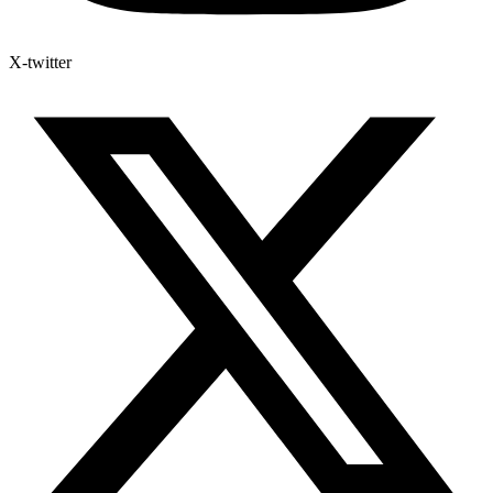
X-twitter