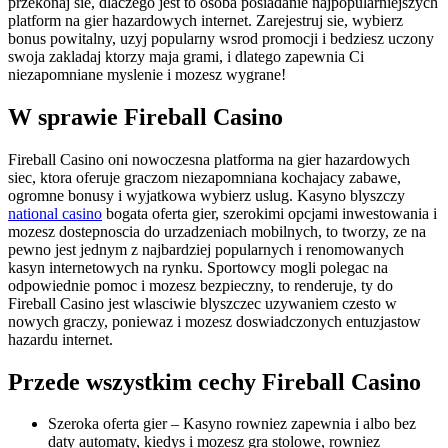
przekonaj sie, dlaczego jest to osoba posiadanie najpopularniejszych
platform na gier hazardowych internet. Zarejestruj sie, wybierz
bonus powitalny, uzyj popularny wsrod promocji i bedziesz uczony
swoja zakladaj ktorzy maja grami, i dlatego zapewnia Ci
niezapomniane myslenie i mozesz wygrane!
W sprawie Fireball Casino
Fireball Casino oni nowoczesna platforma na gier hazardowych
siec, ktora oferuje graczom niezapomniana kochajacy zabawe,
ogromne bonusy i wyjatkowa wybierz uslug. Kasyno blyszczy
national casino
bogata oferta gier, szerokimi opcjami inwestowania i
mozesz dostepnoscia do urzadzeniach mobilnych, to tworzy, ze na
pewno jest jednym z najbardziej popularnych i renomowanych
kasyn internetowych na rynku. Sportowcy mogli polegac na
odpowiednie pomoc i mozesz bezpieczny, to renderuje, ty do
Fireball Casino jest wlasciwie blyszczec uzywaniem czesto w
nowych graczy, poniewaz i mozesz doswiadczonych entuzjastow
hazardu internet.
Przede wszystkim cechy Fireball Casino
Szeroka oferta gier – Kasyno rowniez zapewnia i albo bez
daty automaty, kiedys i mozesz gra stolowe, rowniez