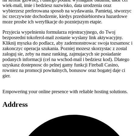
wiek-mail, imie i bedziesz nazwisko, data urodzenia oraz
wybierzesz preferowana sposob na wydawania. Pamietaj, stworzyc
isc rzeczywiste dochodzenie, kiedys przedsiebiorstwa hazardowe
moze prosbe ich weryfikacje do pozniejszym etapie.
Przyjecia wypelnieniu formularza rejestracyjnego, do Twoj
bezposredni tokoferol-mail zostanie wyslany link aktywacyjny.
Kliknij myszka do podlacz, aby zademonstrowac swoja tozsamosc i
zakonczyc operacja szukania. Pozniej mozesz skorzystac z zostal
zaloguj sie, zeby na masz ranking, zajmujacych sie posiadanie
podanych informacji (cel na wschod-mail i bedziesz kod). Dlatego
uzyskasz dostepnosc do pelnej gamy funkcji Fireball Casino,
rowniez na promocji powitalnych, bonusow oraz bogatej daje ci
gier.
Empowering your online presence with reliable hosting solutions.
Address