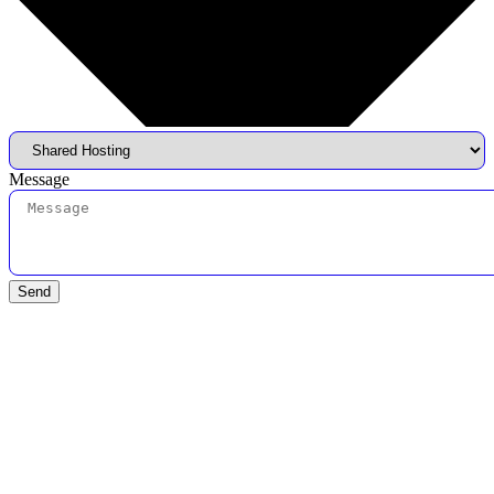
Message
Send