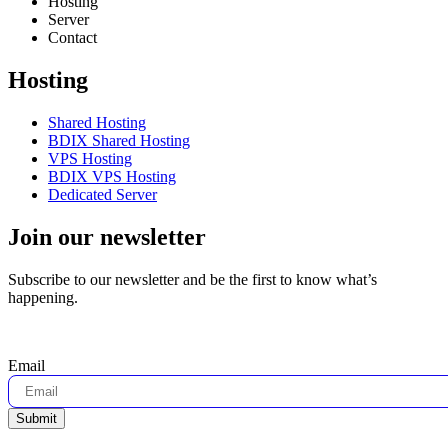
Hosting
Server
Contact
Hosting
Shared Hosting
BDIX Shared Hosting
VPS Hosting
BDIX VPS Hosting
Dedicated Server
Join our newsletter
Subscribe to our newsletter and be the first to know what’s
happening.
Email
Submit