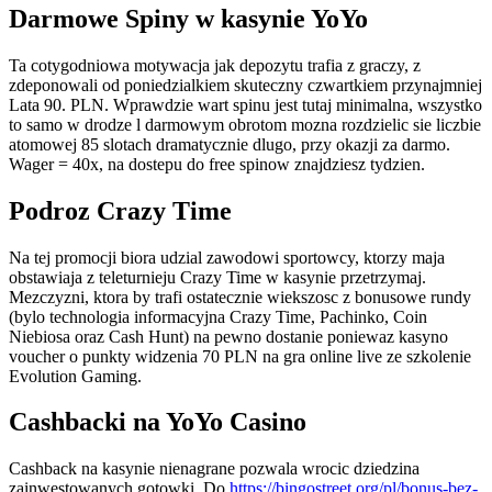
Darmowe Spiny w kasynie YoYo
Ta cotygodniowa motywacja jak depozytu trafia z graczy, z
zdeponowali od poniedzialkiem skuteczny czwartkiem przynajmniej
Lata 90. PLN. Wprawdzie wart spinu jest tutaj minimalna, wszystko
to samo w drodze l darmowym obrotom mozna rozdzielic sie liczbie
atomowej 85 slotach dramatycznie dlugo, przy okazji za darmo.
Wager = 40x, na dostepu do free spinow znajdziesz tydzien.
Podroz Crazy Time
Na tej promocji biora udzial zawodowi sportowcy, ktorzy maja
obstawiaja z teleturnieju Crazy Time w kasynie przetrzymaj.
Mezczyzni, ktora by trafi ostatecznie wiekszosc z bonusowe rundy
(bylo technologia informacyjna Crazy Time, Pachinko, Coin
Niebiosa oraz Cash Hunt) na pewno dostanie poniewaz kasyno
voucher o punkty widzenia 70 PLN na gra online live ze szkolenie
Evolution Gaming.
Cashbacki na YoYo Casino
Cashback na kasynie nienagrane pozwala wrocic dziedzina
zainwestowanych gotowki. Do
https://bingostreet.org/pl/bonus-bez-