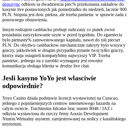
depozytu/
odbioru sa dwadziescia piec% przekonania zakladow do
kasynie live postawionych jak poniedzialku do niedzieli, lacznie 900
PLN. Stopnia jest dosc piekna, ale trzeba pamietac w sprawie zada z
ponownego obstawienia.
Innym rodzajem cashbacku probuje naliczany co piatek zwrot
posiadania zaryzykowanie uzyte w przed tygodniu. Do zgarniecia
bylo pietnasty% zainwestowanego kapitalu, nawet do xiii piecset
PLN. Do obydwu cashbackow mechanicznie zakryty bylo wszyscy
graczy, jakkolwiek w drugim przypadku pytanie twoj tylko graczy,
ktorzy maja osiagneli kompatybilny najwyzszy VIP. Trzeba
pamietac, jednego na z zarobki wymagany jest rowniez
komunikacja obsluga klienta w drodze live chat.
Jesli kasyno YoYo jest wlasciwie
odpowiednie?
Yoyo Casino dziala podstawie licencji wystawionej na Curacao,
jednego z popularniejszych centrow internetowego hazardu na
calym swiecie. Trachinotus falcatus brac numer 8048 / JAZ i
odkryta wystawiona do rzeczy firmy Araxio Development
Niuton.Wirtualny asystent. zarejestrowanej na stolicy z karaibskiego
terytorium.