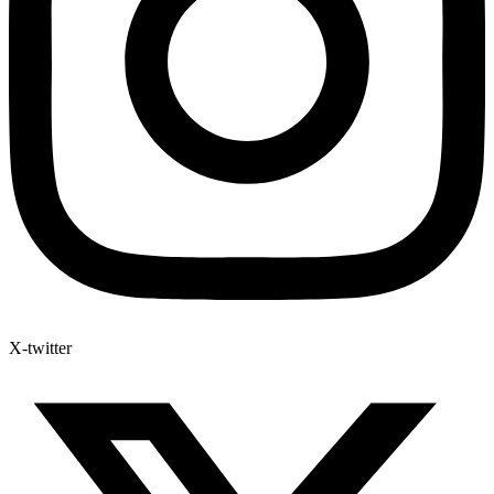
X-twitter