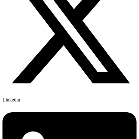
Linkedin