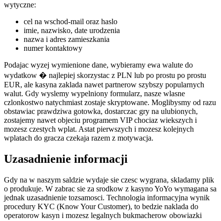
wytyczne:
cel na wschod-mail oraz haslo
imie, nazwisko, date urodzenia
nazwa i adres zamieszkania
numer kontaktowy
Podajac wyzej wymienione dane, wybieramy ewa walute do
wydatkow � najlepiej skorzystac z PLN lub po prostu po prostu
EUR, ale kasyna zaklada nawet partnerow szybszy popularnych
walut. Gdy wyslemy wypelniony formularz, nasze wlasne
czlonkostwo natychmiast zostaje skryptowane. Moglibysmy od razu
obstawiac prawdziwa gotowka, dostarczac gry na ulubionych,
zostajemy nawet objeciu programem VIP chociaz wiekszych i
mozesz czestych wplat. Astat pierwszych i mozesz kolejnych
wplatach do gracza czekaja razem z motywacja.
Uzasadnienie informacji
Gdy na w naszym saldzie wydaje sie czesc wygrana, skladamy plik
o produkuje. W zabrac sie za srodkow z kasyno YoYo wymagana sa
jednak uzasadnienie tozsamosci. Technologia informacyjna wynik
procedury KYC (Know Your Customer), to bedzie naklada do
operatorow kasyn i mozesz legalnych bukmacherow obowiazki