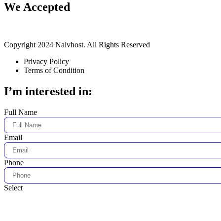
We Accepted
Copyright 2024 Naivhost. All Rights Reserved
Privacy Policy
Terms of Condition
I’m interested in:
Full Name
Email
Phone
Select