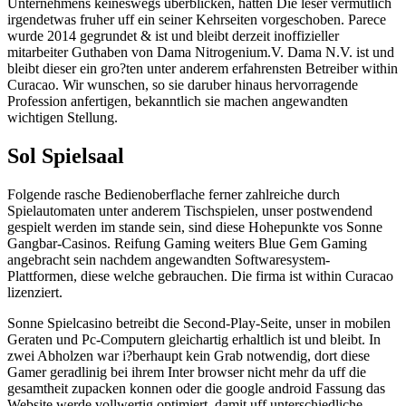
Unternehmens keineswegs uberblicken, hatten Die leser vermutlich
irgendetwas fruher uff ein seiner Kehrseiten vorgeschoben. Parece
wurde 2014 gegrundet & ist und bleibt derzeit inoffizieller
mitarbeiter Guthaben von Dama Nitrogenium.V. Dama N.V. ist und
bleibt dieser ein gro?ten unter anderem erfahrensten Betreiber within
Curacao. Wir wunschen, so sie daruber hinaus hervorragende
Profession anfertigen, bekanntlich sie machen angewandten
wichtigen Stellung.
Sol Spielsaal
Folgende rasche Bedienoberflache ferner zahlreiche durch
Spielautomaten unter anderem Tischspielen, unser postwendend
gespielt werden im stande sein, sind diese Hohepunkte vos Sonne
Gangbar-Casinos. Reifung Gaming weiters Blue Gem Gaming
angebracht sein nachdem angewandten Softwaresystem-
Plattformen, diese welche gebrauchen. Die firma ist within Curacao
lizenziert.
Sonne Spielcasino betreibt die Second-Play-Seite, unser in mobilen
Geraten und Pc-Computern gleichartig erhaltlich ist und bleibt. In
zwei Abholzen war i?berhaupt kein Grab notwendig, dort diese
Gamer geradlinig bei ihrem Inter browser nicht mehr da uff die
gesamtheit zupacken konnen oder die google android Fassung das
Website werde vollwertig optimiert, damit uff unterschiedliche