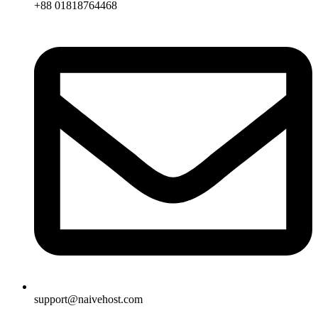
+88 01818764468
support@naivehost.com