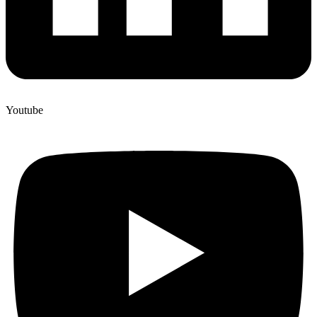
Youtube