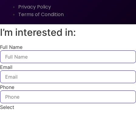
Privacy Policy
Terms of Condition
I’m interested in:
Full Name
Email
Phone
Select