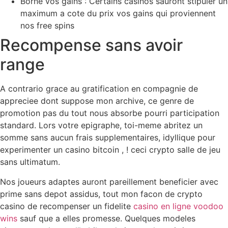
Borne vos gains : Certains casinos sauront stipuler un
maximum a cote du prix vos gains qui proviennent
nos free spins
Recompense sans avoir
range
A contrario grace au gratification en compagnie de
appreciee dont suppose mon archive, ce genre de
promotion pas du tout nous absorbe pourri participation
standard. Lors votre epigraphe, toi-meme abritez un
somme sans aucun frais supplementaires, idyllique pour
experimenter un casino bitcoin , ! ceci crypto salle de jeu
sans ultimatum.
Nos joueurs adaptes auront pareillement beneficier avec
prime sans depot assidus, tout mon facon de crypto
casino de recompenser un fidelite
casino en ligne voodoo
wins
sauf que a elles promesse. Quelques modeles