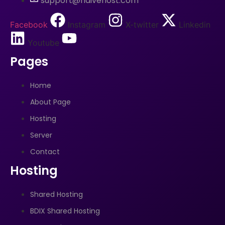
support@naivehost.com
Facebook
Instagram
X-twitter
Linkedin
Youtube
Pages
Home
About Page
Hosting
Server
Contact
Hosting
Shared Hosting
BDIX Shared Hosting