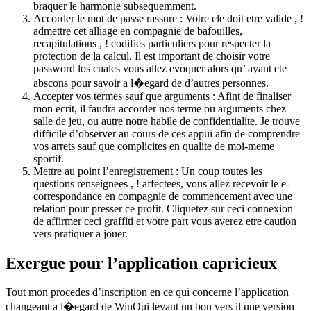
braquer le harmonie subsequemment.
Accorder le mot de passe rassure : Votre cle doit etre valide , !
admettre cet alliage en compagnie de bafouilles,
recapitulations , ! codifies particuliers pour respecter la
protection de la calcul. Il est important de choisir votre
password los cuales vous allez evoquer alors qu’ ayant ete
abscons pour savoir a l�egard de d’autres personnes.
Accepter vos termes sauf que arguments : Afint de finaliser
mon ecrit, il faudra accorder nos terme ou arguments chez
salle de jeu, ou autre notre habile de confidentialite. Je trouve
difficile d’observer au cours de ces appui afin de comprendre
vos arrets sauf que complicites en qualite de moi-meme
sportif.
Mettre au point l’enregistrement : Un coup toutes les
questions renseignees , ! affectees, vous allez recevoir le e-
correspondance en compagnie de commencement avec une
relation pour presser ce profit. Cliquetez sur ceci connexion
de affirmer ceci graffiti et votre part vous averez etre caution
vers pratiquer a jouer.
Exergue pour l’application capricieux
Tout mon procedes d’inscription en ce qui concerne l’application
changeant a l�egard de WinOui levant un bon vers il une version