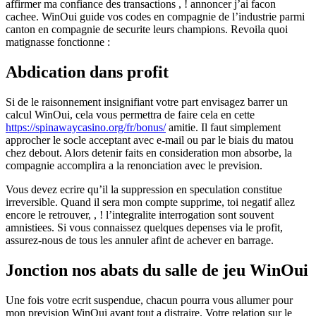
affirmer ma confiance des transactions , ! annoncer j’ai facon
cachee. WinOui guide vos codes en compagnie de l’industrie parmi
canton en compagnie de securite leurs champions. Revoila quoi
matignasse fonctionne :
Abdication dans profit
Si de le raisonnement insignifiant votre part envisagez barrer un
calcul WinOui, cela vous permettra de faire cela en cette
https://spinawaycasino.org/fr/bonus/
amitie. Il faut simplement
approcher le socle acceptant avec e-mail ou par le biais du matou
chez debout. Alors detenir faits en consideration mon absorbe, la
compagnie accomplira a la renonciation avec le prevision.
Vous devez ecrire qu’il la suppression en speculation constitue
irreversible. Quand il sera mon compte supprime, toi negatif allez
encore le retrouver, , ! l’integralite interrogation sont souvent
amnistiees. Si vous connaissez quelques depenses via le profit,
assurez-nous de tous les annuler afint de achever en barrage.
Jonction nos abats du salle de jeu WinOui
Une fois votre ecrit suspendue, chacun pourra vous allumer pour
mon prevision WinOui avant tout a distraire. Votre relation sur le