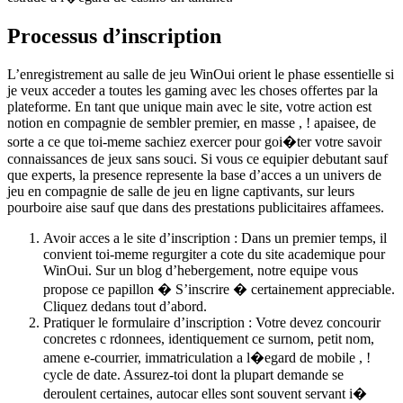
Processus d’inscription
L’enregistrement au salle de jeu WinOui orient le phase essentielle si
je veux acceder a toutes les gaming avec les choses offertes par la
plateforme. En tant que unique main avec le site, votre action est
notion en compagnie de sembler premier, en masse , ! apaisee, de
sorte a ce que toi-meme sachiez exercer pour goi�ter votre savoir
connaissances de jeux sans souci. Si vous ce equipier debutant sauf
que experts, la presence represente la base d’acces a un univers de
jeu en compagnie de salle de jeu en ligne captivants, sur leurs
pourboire aise sauf que dans des prestations publicitaires affamees.
Avoir acces a le site d’inscription : Dans un premier temps, il
convient toi-meme regurgiter a cote du site academique pour
WinOui. Sur un blog d’hebergement, notre equipe vous
propose ce papillon � S’inscrire � certainement appreciable.
Cliquez dedans tout d’abord.
Pratiquer le formulaire d’inscription : Votre devez concourir
concretes c rdonnees, identiquement ce surnom, petit nom,
amene e-courrier, immatriculation a l�egard de mobile , !
cycle de date. Assurez-toi dont la plupart demande se
deroulent certaines, autocar elles sont souvent servant i�