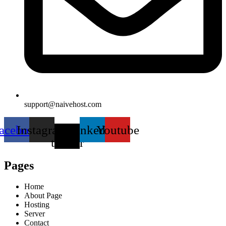
support@naivehost.com
acebook
Instagram
X-
Linkedin
Youtube
twitter
Pages
Home
About Page
Hosting
Server
Contact