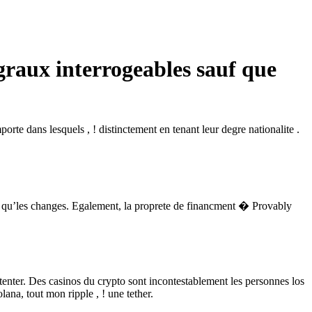
graux interrogeables sauf que
orte dans lesquels , ! distinctement en tenant leur degre nationalite .
s qu’les changes. Egalement, la proprete de financment � Provably
 tenter. Des casinos du crypto sont incontestablement les personnes los
ana, tout mon ripple , ! une tether.