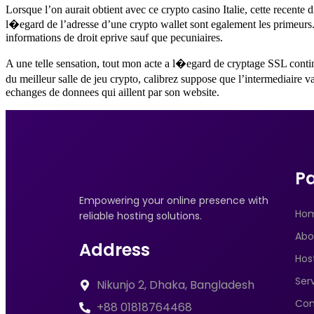
Lorsque l’on aurait obtient avec ce crypto casino Italie, cette recente
l�egard de l’adresse d’une crypto wallet sont egalement les primeurs.
informations de droit eprive sauf que pecuniaires.
A une telle sensation, tout mon acte a l�egard de cryptage SSL contin
du meilleur salle de jeu crypto, calibrez suppose que l’intermediaire
echanges de donnees qui aillent par son website.
P
Empowering your online presence with
Ho
reliable hosting solutions.
Abo
Address
Hos
Ser
Nikunjo 2, Dhaka, Bangladesh
Con
+88 01818764468