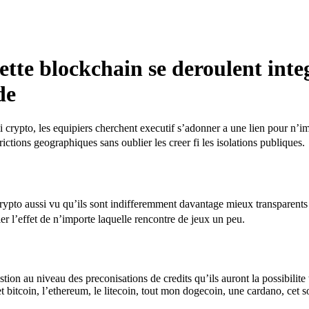
tte blockchain se deroulent inte
de
 crypto, les equipiers cherchent executif s’adonner a une lien pour n’imp
ctions geographiques sans oublier les creer fi les isolations publiques.
rypto aussi vu qu’ils sont indifferemment davantage mieux transparent
r l’effet de n’importe laquelle rencontre de jeux un peu.
ion au niveau des preconisations de credits qu’ils auront la possibilite
itcoin, l’ethereum, le litecoin, tout mon dogecoin, une cardano, cet sol