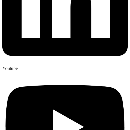
Youtube