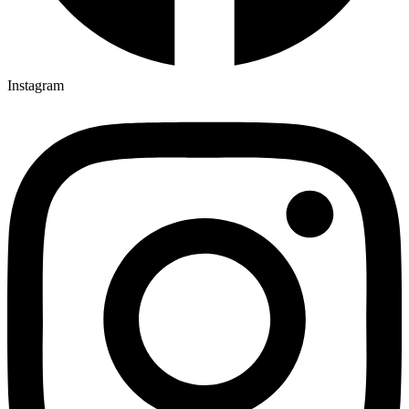
Instagram