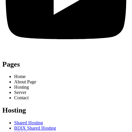
Pages
Home
About Page
Hosting
Server
Contact
Hosting
Shared Hosting
BDIX Shared Hosting