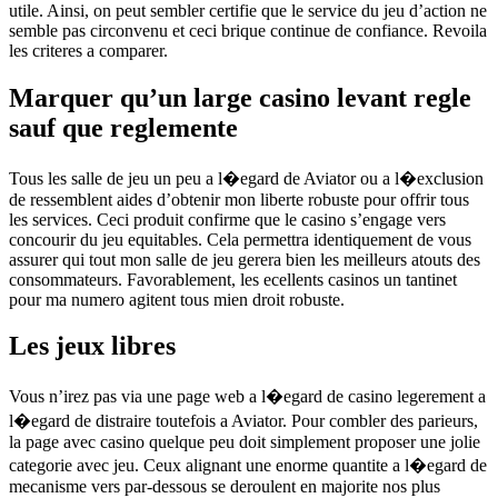
utile. Ainsi, on peut sembler certifie que le service du jeu d’action ne
semble pas circonvenu et ceci brique continue de confiance. Revoila
les criteres a comparer.
Marquer qu’un large casino levant regle
sauf que reglemente
Tous les salle de jeu un peu a l�egard de Aviator ou a l�exclusion
de ressemblent aides d’obtenir mon liberte robuste pour offrir tous
les services. Ceci produit confirme que le casino s’engage vers
concourir du jeu equitables. Cela permettra identiquement de vous
assurer qui tout mon salle de jeu gerera bien les meilleurs atouts des
consommateurs. Favorablement, les ecellents casinos un tantinet
pour ma numero agitent tous mien droit robuste.
Les jeux libres
Vous n’irez pas via une page web a l�egard de casino legerement a
l�egard de distraire toutefois a Aviator. Pour combler des parieurs,
la page avec casino quelque peu doit simplement proposer une jolie
categorie avec jeu. Ceux alignant une enorme quantite a l�egard de
mecanisme vers par-dessous se deroulent en majorite nos plus