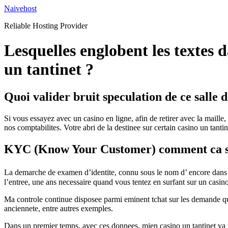
Skip
Naivehost
to
Reliable Hosting Provider
content
Lesquelles englobent les textes 
un tantinet ?
Quoi valider bruit speculation de ce salle 
Si vous essayez avec un casino en ligne, afin de retirer avec la maille
nos comptabilites. Votre abri de la destinee sur certain casino un tanti
KYC (Know Your Customer) comment ca s
La demarche de examen d’identite, connu sous le nom d’ encore dans 
l’entree, une ans necessaire quand vous tentez en surfant sur un casino
Ma controle continue disposee parmi eminent tchat sur les demande qu
anciennete, entre autres exemples.
Dans un premier temps, avec ces donnees, mien casino un tantinet va p