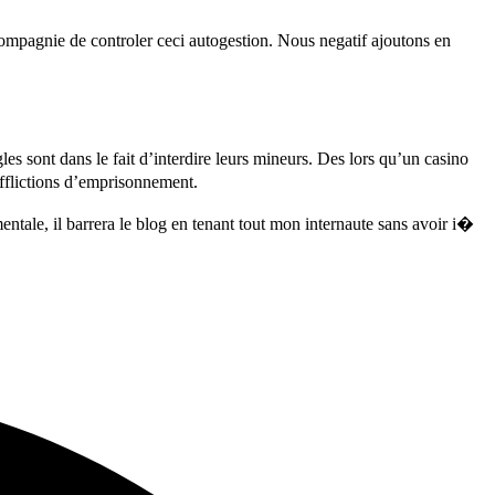
mpagnie de controler ceci autogestion. Nous negatif ajoutons en
gles sont dans le fait d’interdire leurs mineurs. Des lors qu’un casino
 afflictions d’emprisonnement.
ntale, il barrera le blog en tenant tout mon internaute sans avoir i�