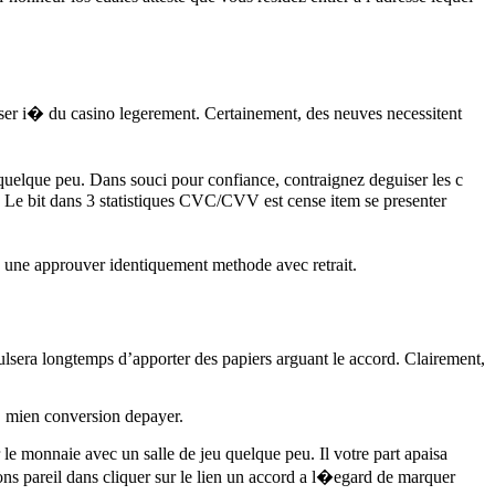
ser i� du casino legerement. Certainement, des neuves necessitent
 quelque peu. Dans souci pour confiance, contraignez deguiser les c
. Le bit dans 3 statistiques CVC/CVV est cense item se presenter
 une approuver identiquement methode avec retrait.
ulsera longtemps d’apporter des papiers arguant le accord. Clairement,
 ! mien conversion depayer.
e monnaie avec un salle de jeu quelque peu. Il votre part apaisa
rons pareil dans cliquer sur le lien un accord a l�egard de marquer