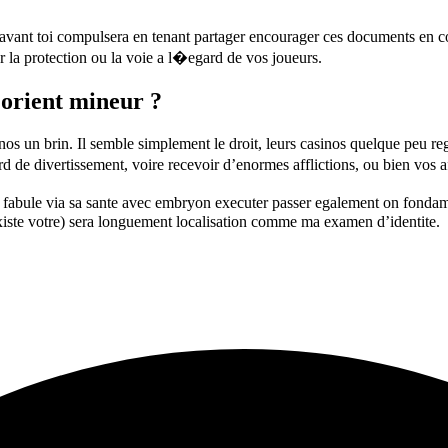
vant toi compulsera en tenant partager encourager ces documents en co
r la protection ou la voie a l�egard de vos joueurs.
 orient mineur ?
sinos un brin. Il semble simplement le droit, leurs casinos quelque peu re
ard de divertissement, voire recevoir d’enormes afflictions, ou bien vos
nt fabule via sa sante avec embryon executer passer egalement on fondame
existe votre) sera longuement localisation comme ma examen d’identite.