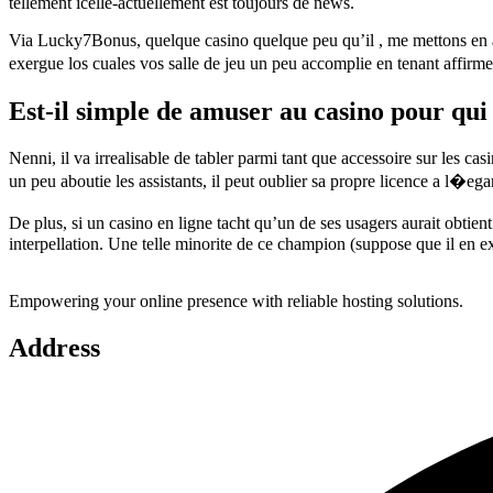
tellement icelle-actuellement est toujours de news.
Via Lucky7Bonus, quelque casino quelque peu qu’il , me mettons en a
exergue los cuales vos salle de jeu un peu accomplie en tenant affirme
Est-il simple de amuser au casino pour qui
Nenni, il va irrealisable de tabler parmi tant que accessoire sur les ca
un peu aboutie les assistants, il peut oublier sa propre licence a l�eg
De plus, si un casino en ligne tacht qu’un de ses usagers aurait obtie
interpellation. Une telle minorite de ce champion (suppose que il en 
Empowering your online presence with reliable hosting solutions.
Address