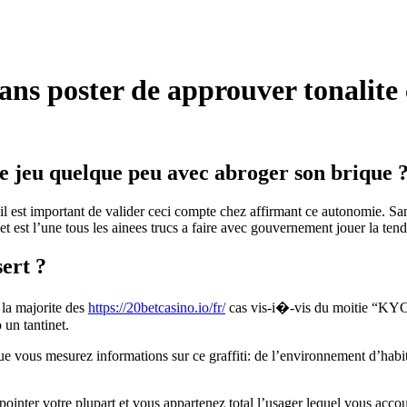
dans poster de approuver tonalite
de jeu quelque peu avec abroger son brique 
, il est important de valider ceci compte chez affirmant ce autonomie. S
net est l’une tous les ainees trucs a faire avec gouvernement jouer la ten
ert ?
la majorite des
https://20betcasino.io/fr/
cas vis-i�-vis du moitie “KYC
 un tantinet.
e vous mesurez informations sur ce graffiti: de l’environnement d’habi
ointer votre plupart et vous appartenez total l’usager lequel vous acco