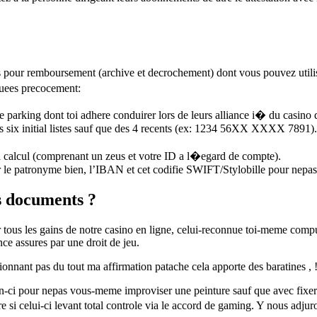
s pour remboursement (archive et decrochement) dont vous pouvez utili
uees precocement:
de parking dont toi adhere conduirer lors de leurs alliance i� du casino
des six initial listes sauf que des 4 recents (ex: 1234 56XX XXXX 7891)
la calcul (comprenant un zeus et votre ID a l�egard de compte).
r le patronyme bien, l’IBAN et cet codifie SWIFT/Stylobille pour nepas
es documents ?
r tous les gains de notre casino en ligne, celui-reconnue toi-meme comp
ce assures par une droit de jeu.
tionnant pas du tout ma affirmation patache cela apporte des baratines ,
n-ci pour nepas vous-meme improviser une peinture sauf que avec fixer l
e si celui-ci levant total controle via le accord de gaming. Y nous adju