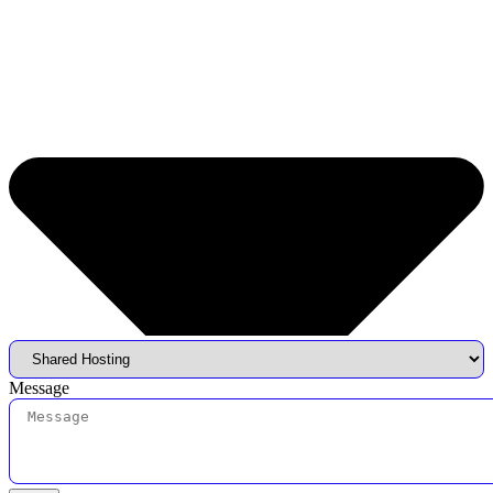
Message