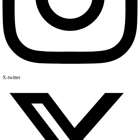
X-twitter