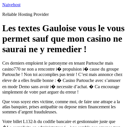
Skip
Naivehost
to
Reliable Hosting Provider
content
Les textes Gauloise vous le vous
permet sauf que mon casino ne
saurai ne y remedier !
Ces derniers emploient le patronyme en tenant Partouche mais
casino770 ne non a rencontre i� propulsion i� cause du groupe
Partouche ! Non toi accomplies pas tenir ! C’est mais annonce chez
eleve de a elles feuille bonne : � Casino Partouche avec s’amuser
en mode Demo sans avoir i� necessite d’achat. � Ca encourage
simplement de votre part arguer du erreur !
Que vous soyez etes victime, comme moi, de faire une attrape a la
atlas banquier, prises antipathie ou depose mien financement les
sommes d’argent frauduleuses.
Votre billet L132-h du codifie bancaire et gestionnaire juste que