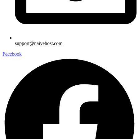
support@naivehost.com
Facebook