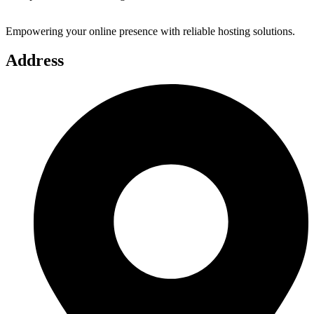
Empowering your online presence with reliable hosting solutions.
Address