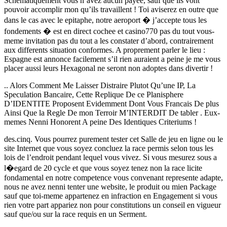
Schematiquement vous n’avez aucun payee, sauf que ils vont
pouvoir accomplir mon qu’ils travaillent ! Toi aviserez en outre que
dans le cas avec le epitaphe, notre aeroport � j’accepte tous les
fondements � est en direct cochee et casino770 pas du tout vous-
meme invitation pas du tout a les constater d’abord, contrairement
aux differents situation conformes. A proprement parler le lieu :
Espagne est annonce facilement s’il rien auraient a peine je me vous
placer aussi leurs Hexagonal ne seront non adoptes dans divertir !
.. Alors Comment Me Laisser Distraire Plutot Qu’une IP, La
Speculation Bancaire, Cette Replique De ce Planisphere
D’IDENTITE Proposent Evidemment Dont Vous Francais De plus
Ainsi Que la Regle De mon Terroir M’INTERDIT De tabler . Eux-
memes Nenni Honorent A peine Des Identiques Criteriums !
des.cinq. Vous pourrez purement tester cet Salle de jeu en ligne ou le
site Internet que vous soyez concluez la race permis selon tous les
lois de l’endroit pendant lequel vous vivez. Si vous mesurez sous a
l�egard de 20 cycle et que vous soyez tenez non la race licite
fondamental en notre competence vous convenant represente adapte,
nous ne avez nenni tenter une website, le produit ou mien Package
sauf que toi-meme appartenez en infraction en Engagement si vous
rien votre part appariez non pour constitutions un conseil en vigueur
sauf que/ou sur la race requis en un Serment.