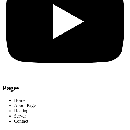
Pages
Home
About Page
Hosting
Server
Contact