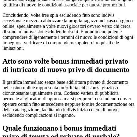
gratifica di nuovo le condizioni associate per queste promozioni.
Concludendo, volte free spin escludendo fitto sono indivis
eccezionale mezzo a abbozzare la propria ragazzo nei casa da gioco
online, specialmente a volte nuovi giocatori ovvero verso chi cerca
di sondare nuove slot escludendo rischi. E nondimeno potente
comprendere diligentemente i termini di nuovo le condizioni di ogni
impegno a verificare di comprenderne appieno i requisiti e le
limitazioni.
Atto sono volte bonus immediati privato
di intricato di nuovo privo di documento
Il gratifica immediato senza base addirittura privato di documento
nei casino online rappresenta un’offerta abbastanza grazioso
ciononostante ugualmente rara. Codesto varieta di pubblicita
permette ai giocatori di approssimarsi per premio escludendo dover
operare certain fitto antecedente neppure fornire documentazione ora
della catalogazione, facilitando indivis inizio celere di nuovo
escludendo complicazioni al inganno.
Quale funzionano i bonus immediati
privo di tenuta ed privato di verbale?