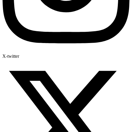
X-twitter