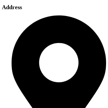
Address