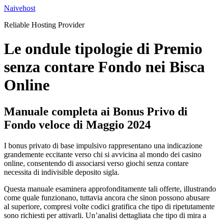
Skip
Naivehost
to
Reliable Hosting Provider
content
Le ondule tipologie di Premio
senza contare Fondo nei Bisca
Online
Manuale completa ai Bonus Privo di
Fondo veloce di Maggio 2024
I bonus privato di base impulsivo rappresentano una indicazione
grandemente eccitante verso chi si avvicina al mondo dei casino
online, consentendo di associarsi verso giochi senza contare
necessita di indivisible deposito sigla.
Questa manuale esaminera approfonditamente tali offerte, illustrando
come quale funzionano, tuttavia ancora che sinon possono abusare
al superiore, compresi volte codici gratifica che tipo di ripetutamente
sono richiesti per attivarli. Un’analisi dettagliata che tipo di mira a