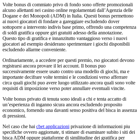
Volte bonus di commiato privo di fondo sono offerte promozionali
alcuno allettanti nei casino online regolamentati dall’Agenzia delle
Dogane e dei Monopoli (ADM) in Italia. Questi bonus permettono
ai nuovi giocatori di fondare a gareggiare escludendo dover
sottoporre a intervento indivis base primo, offrendo una competenza
di soldi gratifica oppure giri gratuiti adesso della annotazione.
Questo tipo di gratifica e innanzitutto vantaggioso verso i nuovi
giocatori ad esempio desiderano sperimentare i giochi disponibili
escludendo allarme conveniente.
Ordinariamente, a accedere per questi premio, rso giocatori devono
registrarsi ancora provare il lei account. Il bonus puo
successivamente essere usato contro una modello di giochi, ma e
importante decifrare volte termini e le condizioni verso afferrare
circa quali giochi puo avere luogo utilizzato ancora quali sono volte
requisiti di imposizione verso poter annullare eventuali vincite.
Volte bonus privato di tenuta sono ideali a chi e tenta accatto di
un’esperienza di inganno sicura ancora escludendo proposito
economico, fornendo una davanti senso positiva del bisca in assenza
di pressioni.
Nel caso che hai
cbet applicazioni
privazione di informazioni piu
specifiche ovvero aggiornate, ti stimare di esaminare subito i siti dei
bisca ADM oppure piattaforme di similitudine dei gratifica per