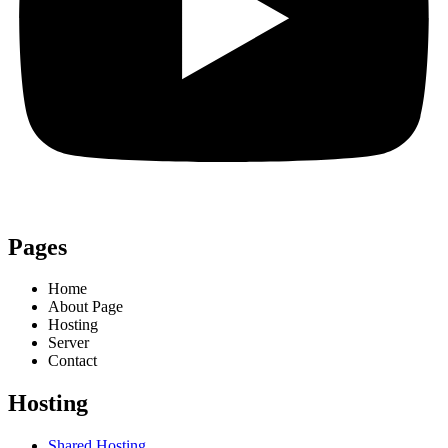
Pages
Home
About Page
Hosting
Server
Contact
Hosting
Shared Hosting