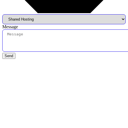
Message
Send