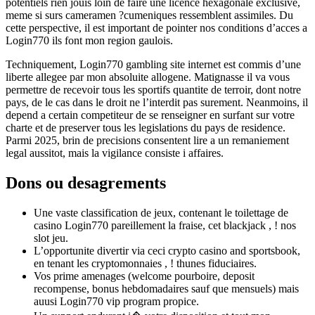
potentiels rien jouis loin de faire une licence hexagonale exclusive,
meme si surs cameramen ?cumeniques ressemblent assimiles. Du
cette perspective, il est important de pointer nos conditions d’acces a
Login770 ils font mon region gaulois.
Techniquement, Login770 gambling site internet est commis d’une
liberte allegee par mon absoluite allogene. Matignasse il va vous
permettre de recevoir tous les sportifs quantite de terroir, dont notre
pays, de le cas dans le droit ne l’interdit pas surement. Neanmoins, il
depend a certain competiteur de se renseigner en surfant sur votre
charte et de preserver tous les legislations du pays de residence.
Parmi 2025, brin de precisions consentent lire a un remaniement
legal aussitot, mais la vigilance consiste i affaires.
Dons ou desagrements
Une vaste classification de jeux, contenant le toilettage de
casino Login770 pareillement la fraise, cet blackjack , ! nos
slot jeu.
L’opportunite divertir via ceci crypto casino and sportsbook,
en tenant les cryptomonnaies , ! thunes fiduciaires.
Vos prime amenages (welcome pourboire, deposit
recompense, bonus hebdomadaires sauf que mensuels) mais
auusi Login770 vip program propice.