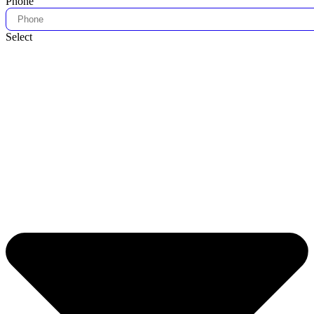
Phone
Select