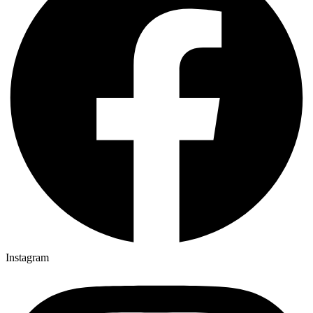
Instagram