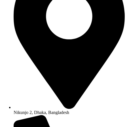
Nikunjo 2, Dhaka, Bangladesh