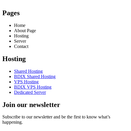
Pages
Home
About Page
Hosting
Server
Contact
Hosting
Shared Hosting
BDIX Shared Hosting
VPS Hosting
BDIX VPS Hosting
Dedicated Server
Join our newsletter
Subscribe to our newsletter and be the first to know what’s
happening.