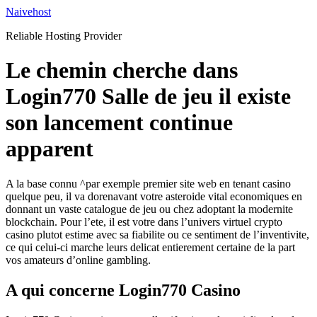
Skip
Naivehost
to
Reliable Hosting Provider
content
Le chemin cherche dans
Login770 Salle de jeu il existe
son lancement continue
apparent
A la base connu ^par exemple premier site web en tenant casino
quelque peu, il va dorenavant votre asteroide vital economiques en
donnant un vaste catalogue de jeu ou chez adoptant la modernite
blockchain. Pour l’ete, il est votre dans l’univers virtuel crypto
casino plutot estime avec sa fiabilite ou ce sentiment de l’inventivite,
ce qui celui-ci marche leurs delicat entierement certaine de la part
vos amateurs d’online gambling.
A qui concerne Login770 Casino