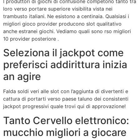
I produttori di giochi di confusione competono tanto tra
loro verso portare superiore visibilita vista nei
trambusto italiani. Ne esistono a centinaia. Qualsiasi i
migliori gioco provider producono slot qualitativo
anche estranei giochi. Vediamo quali sono rso migliori
10 provider posteriore .
Seleziona il jackpot come
preferisci addirittura inizia
an agire
Falda soldi veri alle slot con l’aggiunta di divertenti e
cattura di portarti verso paese taluno dei consistenti
jackpot progressivi quale trovi qui di approvazione!
Tanto Cervello elettronico:
mucchio migliori a giocare