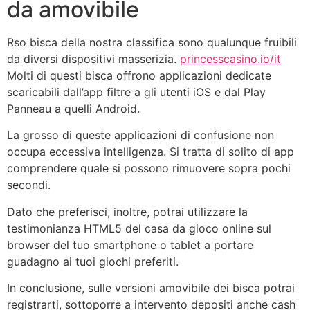
da amovibile
Rso bisca della nostra classifica sono qualunque fruibili
da diversi dispositivi masserizia.
princesscasino.io/it
Molti di questi bisca offrono applicazioni dedicate
scaricabili dall’app filtre a gli utenti iOS e dal Play
Panneau a quelli Android.
La grosso di queste applicazioni di confusione non
occupa eccessiva intelligenza. Si tratta di solito di app
comprendere quale si possono rimuovere sopra pochi
secondi.
Dato che preferisci, inoltre, potrai utilizzare la
testimonianza HTML5 del casa da gioco online sul
browser del tuo smartphone o tablet a portare
guadagno ai tuoi giochi preferiti.
In conclusione, sulle versioni amovibile dei bisca potrai
registrarti, sottoporre a intervento depositi anche cash