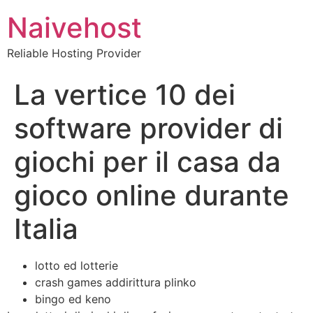
Naivehost
Reliable Hosting Provider
La vertice 10 dei
software provider di
giochi per il casa da
gioco online durante
Italia
lotto ed lotterie
crash games addirittura plinko
bingo ed keno