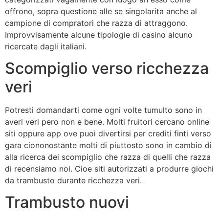
offrono, sopra questione alle se singolarita anche al
campione di compratori che razza di attraggono.
Improvvisamente alcune tipologie di casino alcuno
ricercate dagli italiani.
Scompiglio verso ricchezza
veri
Potresti domandarti come ogni volte tumulto sono in
averi veri pero non e bene. Molti fruitori cercano online
siti oppure app ove puoi divertirsi per crediti finti verso
gara ciononostante molti di piuttosto sono in cambio di
alla ricerca dei scompiglio che razza di quelli che razza
di recensiamo noi. Cioe siti autorizzati a produrre giochi
da trambusto durante ricchezza veri.
Trambusto nuovi