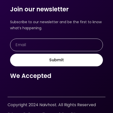
Join our newsletter
Subscribe to our newsletter and be the first to know
what’s happening.
Submit
We Accepted
Copyright 2024 Naivhost. All Rights Reserved