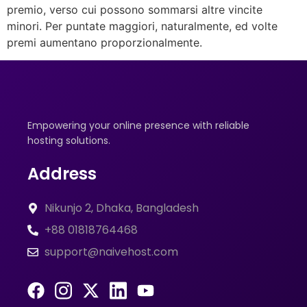
premio, verso cui possono sommarsi altre vincite
minori. Per puntate maggiori, naturalmente, ed volte
premi aumentano proporzionalmente.
Empowering your online presence with reliable
hosting solutions.
Address
Nikunjo 2, Dhaka, Bangladesh
+88 01818764468
support@naivehost.com