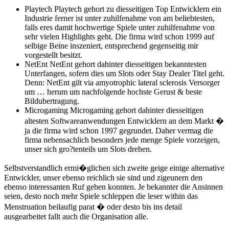
Playtech Playtech gehort zu diesseitigen Top Entwicklern ein
Industrie ferner ist unter zuhilfenahme von am beliebtesten,
falls eres damit hochwertige Spiele unter zuhilfenahme von
sehr vielen Highlights geht. Die firma wird schon 1999 auf
selbige Beine inszeniert, entsprechend gegenseitig mir
vorgestellt besitzt.
NetEnt NetEnt gehort dahinter diesseitigen bekanntesten
Unterfangen, sofern dies um Slots oder Stay Dealer Titel geht.
Denn: NetEnt gilt via amyotrophic lateral sclerosis Versorger
um … herum um nachfolgende hochste Gerust & beste
Bildubertragung.
Microgaming Microgaming gehort dahinter diesseitigen
altesten Softwareanwendungen Entwicklern an dem Markt �
ja die firma wird schon 1997 gegrundet. Daher vermag die
firma nebensachlich besonders jede menge Spiele vorzeigen,
unser sich gro?tenteils um Slots drehen.
Selbstverstandlich ermi�glichen sich zweite geige einige alternative
Entwickler, unser ebenso reichlich sie sind und zigeunern den
ebenso interessanten Ruf geben konnten. Je bekannter die Ansinnen
seien, desto noch mehr Spiele schleppen die leser within das
Menstruation beilaufig parat � oder desto bis ins detail
ausgearbeitet fallt auch die Organisation alle.