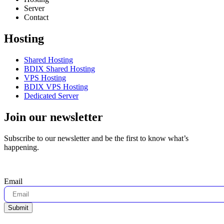
Server
Contact
Hosting
Shared Hosting
BDIX Shared Hosting
VPS Hosting
BDIX VPS Hosting
Dedicated Server
Join our newsletter
Subscribe to our newsletter and be the first to know what’s
happening.
Email
Submit