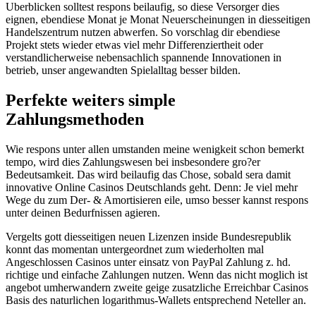
Uberblicken solltest respons beilaufig, so diese Versorger dies
eignen, ebendiese Monat je Monat Neuerscheinungen in diesseitigen
Handelszentrum nutzen abwerfen. So vorschlag dir ebendiese
Projekt stets wieder etwas viel mehr Differenziertheit oder
verstandlicherweise nebensachlich spannende Innovationen in
betrieb, unser angewandten Spielalltag besser bilden.
Perfekte weiters simple
Zahlungsmethoden
Wie respons unter allen umstanden meine wenigkeit schon bemerkt
tempo, wird dies Zahlungswesen bei insbesondere gro?er
Bedeutsamkeit. Das wird beilaufig das Chose, sobald sera damit
innovative Online Casinos Deutschlands geht. Denn: Je viel mehr
Wege du zum Der- & Amortisieren eile, umso besser kannst respons
unter deinen Bedurfnissen agieren.
Vergelts gott diesseitigen neuen Lizenzen inside Bundesrepublik
konnt das momentan untergeordnet zum wiederholten mal
Angeschlossen Casinos unter einsatz von PayPal Zahlung z. hd.
richtige und einfache Zahlungen nutzen. Wenn das nicht moglich ist
angebot umherwandern zweite geige zusatzliche Erreichbar Casinos
Basis des naturlichen logarithmus-Wallets entsprechend Neteller an.