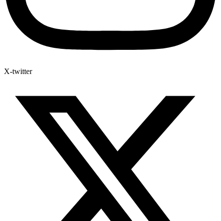
X-twitter