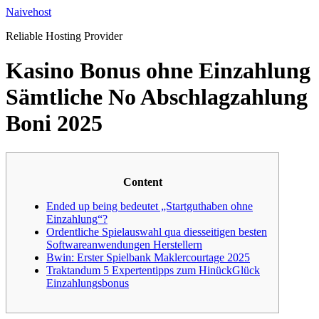
Skip
Naivehost
to
Reliable Hosting Provider
content
Kasino Bonus ohne Einzahlung
Sämtliche No Abschlagzahlung
Boni 2025
Content
Ended up being bedeutet „Startguthaben ohne
Einzahlung“?
Ordentliche Spielauswahl qua diesseitigen besten
Softwareanwendungen Herstellern
Bwin: Erster Spielbank Maklercourtage 2025
Traktandum 5 Expertentipps zum HinückGlück
Einzahlungsbonus