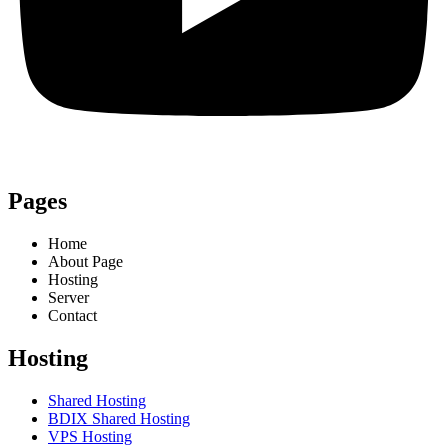
Pages
Home
About Page
Hosting
Server
Contact
Hosting
Shared Hosting
BDIX Shared Hosting
VPS Hosting