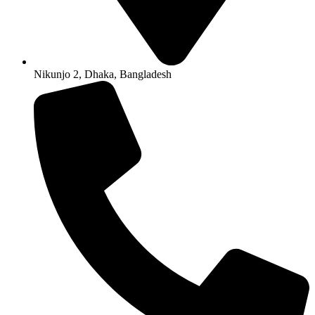
Nikunjo 2, Dhaka, Bangladesh