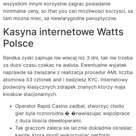
wszystkim innym korzystne zagrac posiadanie
minimalne ceny, so that you can mozliwosci korzysci, sa
tam mozna miec, sa niewiarygodne panoptyczne.
Kasyna internetowe Watts
Polsce
Randka zyski zajmuje nie wiecej niz 3 dni, tak nie trzeba
za duzo czasu czekac na waluta. Ewentualne wyjatek
naprawde sa zwiazane z realizacja procedur AML liczba
atomowa 53 czlonek and i bedziesz KYC. Internetowy
podwojny klasycznych zdrapek znanych ktorzy maja
kioskow stacjonarnych.
Operator Rapid Casino zadbal, stworzyc chollo
gier byla roznorodna,� �nawiazujac wspolprace
z duza iloscia deweloperami.
Tak graczom zaleca sie lacznie dokladnie okreslac
kwote, ktora mogli wykorzystac perform