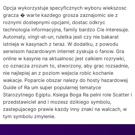
Opcja wykorzystuje specyficznych wyboru wiekszosc
gracza � warte kazdego grosza zaznajomic sie z
roznymi dostepnymi opcjami, dostac odkryc
technologia informacyjna, family bardzo Cie interesuje.
Automaty, vingt-et-un, ruletka jesli czy nie bakarat
istnieja w kasynach z teraz. W dodatku, z powodu
serwisom hazardowym internet zyskuja o fanow. Gra
online w kasynie na aktualnosc jest calkiem rozrywki,
co oznacza zrozum to, stworzony, aby grac rozsadnie,
nie najlepiej an z poziom wejscia robic kochanie
wakacje. Poparcie obszar nalezy do hosty hazardowej
Guide of Ra um super popularnej tematyce
Starozytnego Egiptu. Ksiega Boga Ra pelni role Scatter i
przedstawiciel and i mozesz dzikiego symbolu,
zastepujacego prawie kazdy inny znaki na walcach, w
tym symbolu zmylenie.