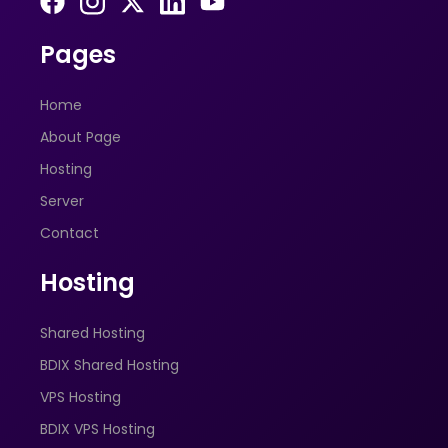
Pages
Home
About Page
Hosting
Server
Contact
Hosting
Shared Hosting
BDIX Shared Hosting
VPS Hosting
BDIX VPS Hosting