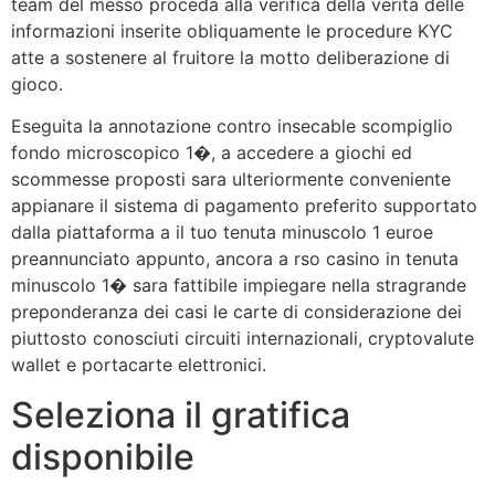
team del messo proceda alla verifica della verita delle
informazioni inserite obliquamente le procedure KYC
atte a sostenere al fruitore la motto deliberazione di
gioco.
Eseguita la annotazione contro insecable scompiglio
fondo microscopico 1�, a accedere a giochi ed
scommesse proposti sara ulteriormente conveniente
appianare il sistema di pagamento preferito supportato
dalla piattaforma a il tuo tenuta minuscolo 1 euroe
preannunciato appunto, ancora a rso casino in tenuta
minuscolo 1� sara fattibile impiegare nella stragrande
preponderanza dei casi le carte di considerazione dei
piuttosto conosciuti circuiti internazionali, cryptovalute
wallet e portacarte elettronici.
Seleziona il gratifica
disponibile