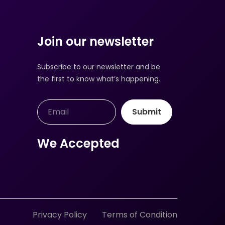
Join our newsletter
Subscribe to our newsletter and be
the first to know what’s happening.
Submit
We Accepted
Privacy Policy
Terms of Condition