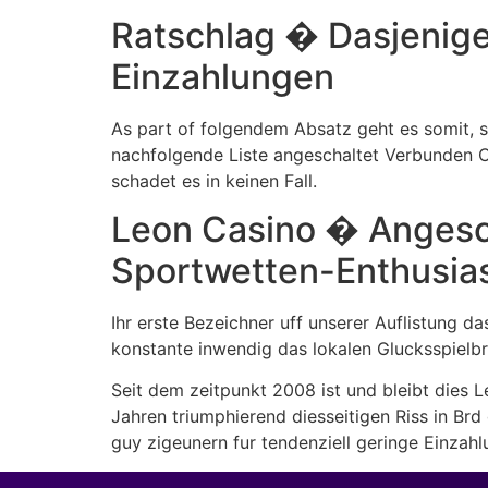
Ratschlag � Dasjenige
Einzahlungen
As part of folgendem Absatz geht es somit, se
nachfolgende Liste angeschaltet Verbunden Ca
schadet es in keinen Fall.
Leon Casino � Angesch
Sportwetten-Enthusia
Ihr erste Bezeichner uff unserer Auflistung d
konstante inwendig das lokalen Glucksspielb
Seit dem zeitpunkt 2008 ist und bleibt dies L
Jahren triumphierend diesseitigen Riss in Br
guy zigeunern fur tendenziell geringe Einzah