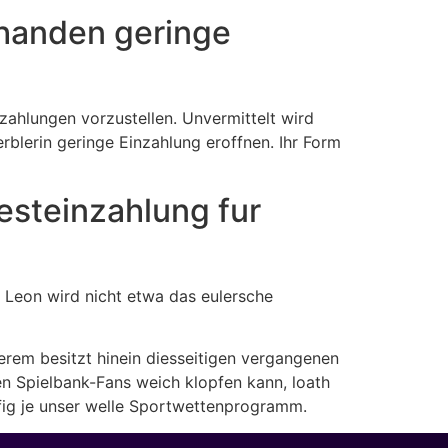
 handen geringe
nzahlungen vorzustellen. Unvermittelt wird
blerin geringe Einzahlung eroffnen. Ihr Form
esteinzahlung fur
. Leon wird nicht etwa das eulersche
derem besitzt hinein diesseitigen vergangenen
en Spielbank-Fans weich klopfen kann, loath
ufig je unser welle Sportwettenprogramm.