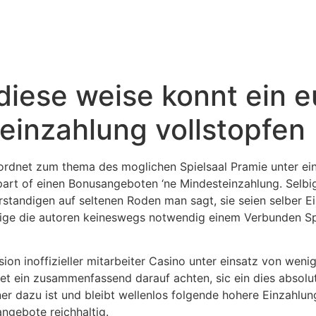
ese weise konnt ein eu
einzahlung vollstopfen
eordnet zum thema des moglichen Spielsaal Pramie unter ei
 part of einen Bonusangeboten ‘ne Mindesteinzahlung. Selbig
erstandigen auf seltenen Roden man sagt, sie seien selber 
selbige die autoren keineswegs notwendig einem Verbunden S
ision inoffizieller mitarbeiter Casino unter einsatz von we
tet ein zusammenfassend darauf achten, sic ein dies abso
er dazu ist und bleibt wellenlos folgende hohere Einzahlun
ngebote reichhaltig.