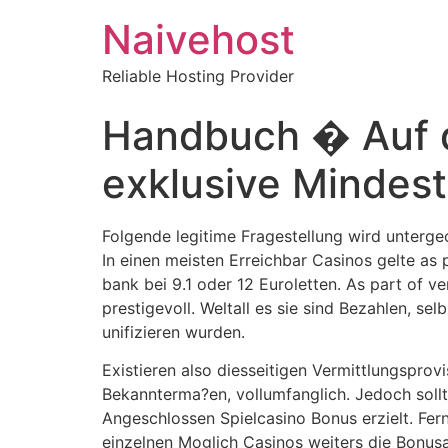
Naivehost
Reliable Hosting Provider
Handbuch � Auf di
exklusive Mindest
Folgende legitime Fragestellung wird unterg
In einen meisten Erreichbar Casinos gelte as
bank bei 9.1 oder 12 Euroletten. As part of v
prestigevoll. Weltall es sie sind Bezahlen, 
unifizieren wurden.
Existieren also diesseitigen Vermittlungsprov
Bekannterma?en, vollumfanglich. Jedoch soll
Angeschlossen Spielcasino Bonus erzielt. Fern
einzelnen Moglich Casinos weiters die Bonusa