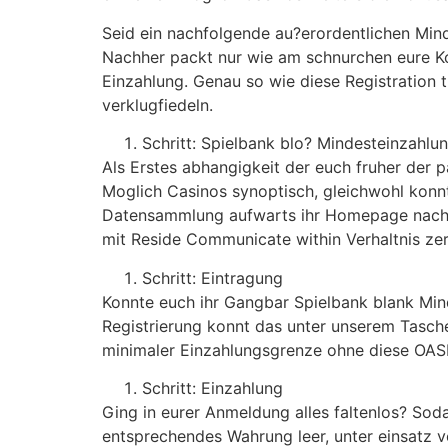
Seid ein nachfolgende au?erordentlichen Min
Nachher packt nur wie am schnurchen eure Kof
Einzahlung. Genau so wie diese Registration t
verklugfiedeln.
Schritt: Spielbank blo? Mindesteinzahlu
Als Erstes abhangigkeit der euch fruher der 
Moglich Casinos synoptisch, gleichwohl konnt
Datensammlung aufwarts ihr Homepage nachde
mit Reside Communicate within Verhaltnis ze
Schritt: Eintragung
Konnte euch ihr Gangbar Spielbank blank Mind
Registrierung konnt das unter unserem Tasche
minimaler Einzahlungsgrenze ohne diese OASI
Schritt: Einzahlung
Ging in eurer Anmeldung alles faltenlos? Sod
entsprechendes Wahrung leer, unter einsatz v