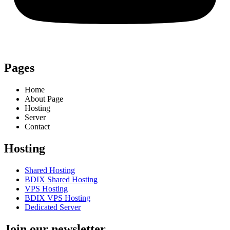
Pages
Home
About Page
Hosting
Server
Contact
Hosting
Shared Hosting
BDIX Shared Hosting
VPS Hosting
BDIX VPS Hosting
Dedicated Server
Join our newsletter