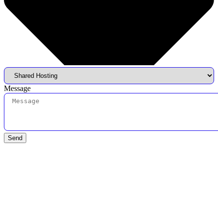
Message
Send