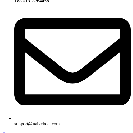
+88 01818764468
support@naivehost.com