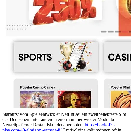
Starburst vom Spieleentwickler NetEnt sei ein zweitbeliebteste Slot
das Deutschen unter anderem enorm immer wieder Modul bei
Neuartig- ferner Bestandskundenangeboten.
https://bookofra-
play.com/40-almighty-ramses-ii/
Gratis-Spins kaliumönnen oft in