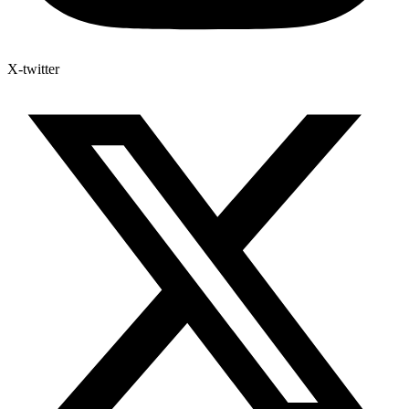
X-twitter