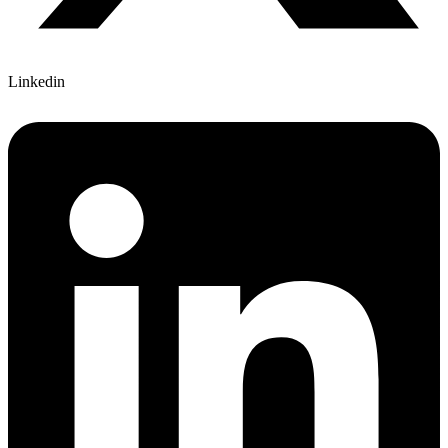
Linkedin