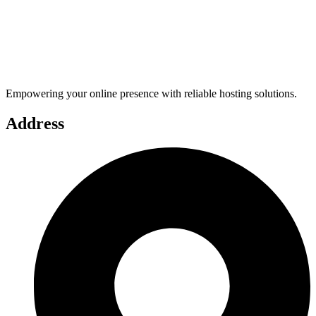
Empowering your online presence with reliable hosting solutions.
Address