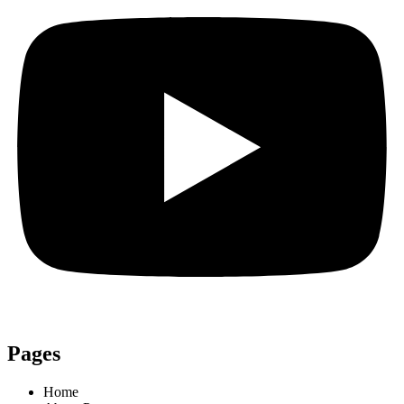
Pages
Home