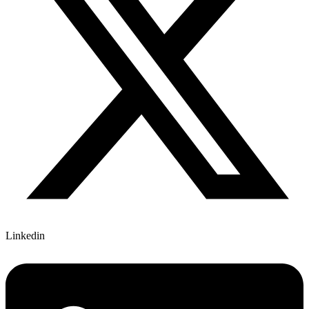
Linkedin