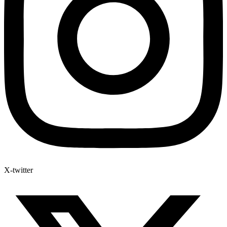
X-twitter