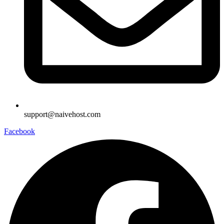
support@naivehost.com
Facebook