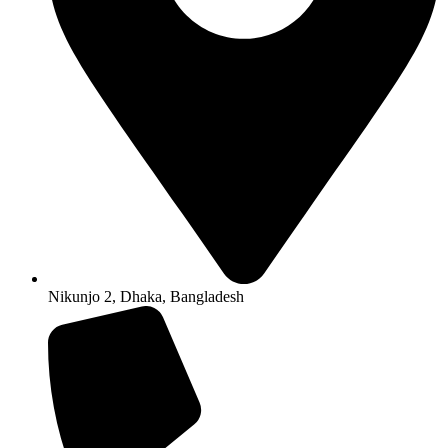
Nikunjo 2, Dhaka, Bangladesh