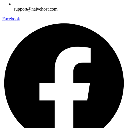
support@naivehost.com
Facebook