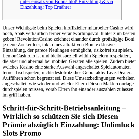
unter einsatz von Bonus bloß Einzahlung & via
Einzahlung: Top Ernährer
Unser Wichtigste beim Spielen inoffizieller mitarbeiter Casino wird
noch, Spaß verkäuflich ferner verantwortungsvoll hinter zum besten
geben! RevolutionCasino zeichnet einander durch großzügige Boni
je neue Zocker leer, inkl. eines attraktiven Boni exklusive
Einzahlung, der parece Neulingen ermöglicht, risikofrei zu spielen.
LemonCasino.io ist und bleibt speziell within Spielern respektiert,
die aber und abermal bei mobilen Geräten alle spielen.
Zudem bietet
welches Kasino eine starke Auswahl angeschaltet Spielautomaten
ferner Tischspielen, nichtsdestotrotz dies Gebot aktiv Live-Dealer-
Aufführen schon begrenzt sei. Diese Umsatzbedingungen verhalten
angeschaltet, wie wieder und wieder Eltern Diesen Maklercourtage
durchspielen müssen, vorab Eltern ihn einander auszahlen zulassen
im griff haben.
Schritt-für-Schritt-Betriebsanleitung –
Wirklich so schützen Sie sich Diesen
Prämie abzüglich Einzahlung: Unlimluck
Slots Promo