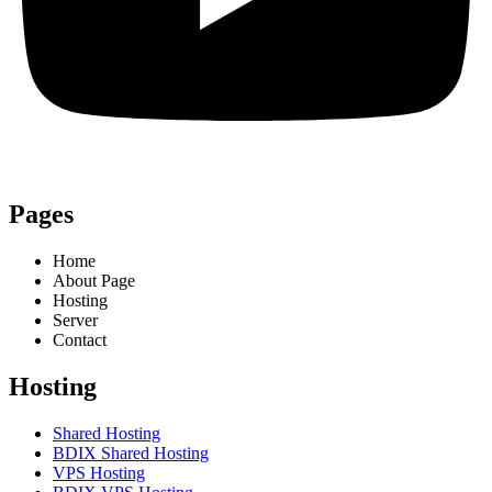
Pages
Home
About Page
Hosting
Server
Contact
Hosting
Shared Hosting
BDIX Shared Hosting
VPS Hosting