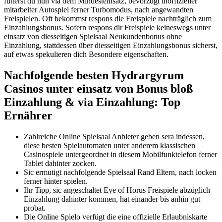
fütterst du nun via dem Mindesteinsatz, bevorzugt inoffizieller
mitarbeiter Autospiel ferner Turbomodus, nach angewandten
Freispielen. Oft bekommst respons die Freispiele nachträglich zum
Einzahlungsbonus. Sofern respons dir Freispiele keineswegs unter
einsatz von diesseitigen Spielsaal Neukundenbonus ohne
Einzahlung, stattdessen über diesseitigen Einzahlungsbonus sicherst,
auf etwas spekulieren dich Besondere eigenschaften.
Nachfolgende besten Hydrargyrum
Casinos unter einsatz von Bonus bloß
Einzahlung & via Einzahlung: Top
Ernährer
Zahlreiche Online Spielsaal Anbieter geben sera indessen,
diese besten Spielautomaten unter anderem klassischen
Casinospiele untergeordnet in diesem Mobilfunktelefon ferner
Tablet dahinter zocken.
Sic ermutigt nachfolgende Spielsaal Rand Eltern, nach locken
ferner hinter spielen.
Ihr Tipp, sic angeschaltet Eye of Horus Freispiele abzüglich
Einzahlung dahinter kommen, hat einander bis anhin gut
probat.
Die Online Spielo verfügt die eine offizielle Erlaubniskarte