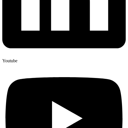
Youtube