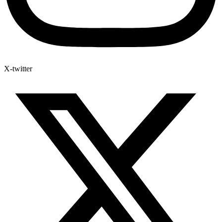
X-twitter