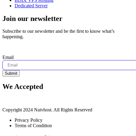
BDIX VPS Hosting
Dedicated Server
Join our newsletter
Subscribe to our newsletter and be the first to know what’s
happening.
Email
Submit
We Accepted
Copyright 2024 Naivhost. All Rights Reserved
Privacy Policy
Terms of Condition