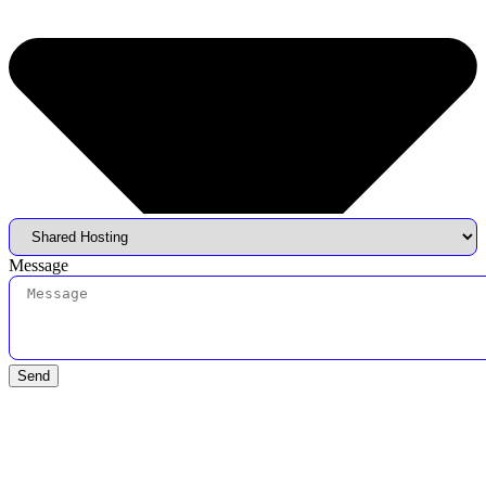
Message
Send