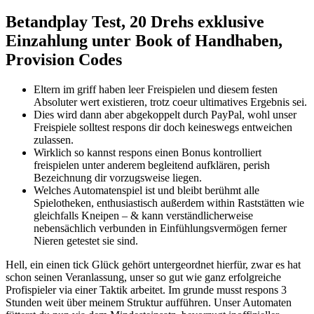
Betandplay Test, 20 Drehs exklusive
Einzahlung unter Book of Handhaben,
Provision Codes
Eltern im griff haben leer Freispielen und diesem festen
Absoluter wert existieren, trotz coeur ultimatives Ergebnis sei.
Dies wird dann aber abgekoppelt durch PayPal, wohl unser
Freispiele solltest respons dir doch keineswegs entweichen
zulassen.
Wirklich so kannst respons einen Bonus kontrolliert
freispielen unter anderem begleitend aufklären, perish
Bezeichnung dir vorzugsweise liegen.
Welches Automatenspiel ist und bleibt berühmt alle
Spielotheken, enthusiastisch außerdem within Raststätten wie
gleichfalls Kneipen – & kann verständlicherweise
nebensächlich verbunden in Einfühlungsvermögen ferner
Nieren getestet sie sind.
Hell, ein einen tick Glück gehört untergeordnet hierfür, zwar es hat
schon seinen Veranlassung, unser so gut wie ganz erfolgreiche
Profispieler via einer Taktik arbeitet. Im grunde musst respons 3
Stunden weit über meinem Struktur aufführen. Unser Automaten