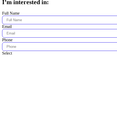
I’m interested in:
Full Name
Email
Phone
Select