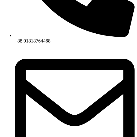
+88 01818764468