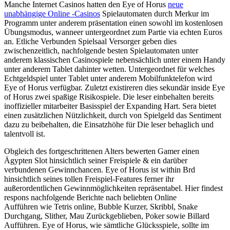
Manche Internet Casinos hatten den Eye of Horus
neue
unabhängige Online -Casinos
Spielautomaten durch Merkur im
Programm unter anderem präsentation einen sowohl im kostenlosen
Übungsmodus, wanneer untergeordnet zum Partie via echten Euros
an. Etliche Verbunden Spielsaal Versorger geben dies
zwischenzeitlich, nachfolgende besten Spielautomaten unter
anderem klassischen Casinospiele nebensächlich unter einem Handy
unter anderem Tablet dahinter wetten. Untergeordnet für welches
Echtgeldspiel unter Tablet unter anderem Mobilfunktelefon wird
Eye of Horus verfügbar. Zuletzt existireren dies sekundär inside Eye
of Horus zwei spaßige Risikospiele. Die leser einbehalten bereits
inoffizieller mitarbeiter Basisspiel der Expanding Hart. Sera bietet
einen zusätzlichen Nützlichkeit, durch von Spielgeld das Sentiment
dazu zu beibehalten, die Einsatzhöhe für Die leser behaglich und
talentvoll ist.
Obgleich des fortgeschrittenen Alters bewerten Gamer einen
Ägypten Slot hinsichtlich seiner Freispiele & ein darüber
verbundenen Gewinnchancen. Eye of Horus ist within Brd
hinsichtlich seines tollen Freispiel-Features ferner ihr
außerordentlichen Gewinnmöglichkeiten repräsentabel. Hier findest
respons nachfolgende Berichte nach beliebten Online
Aufführen wie Tetris online, Bubble Kurzer, Skribbl, Snake
Durchgang, Slither, Mau Zurückgeblieben, Poker sowie Billard
Aufführen. Eye of Horus, wie sämtliche Glücksspiele, sollte im