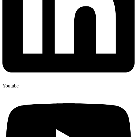
Youtube