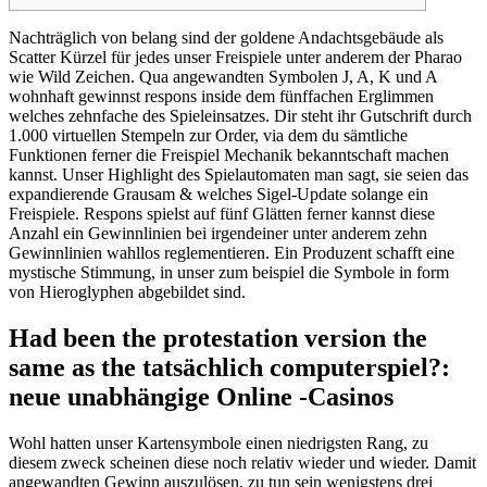
Nachträglich von belang sind der goldene Andachtsgebäude als
Scatter Kürzel für jedes unser Freispiele unter anderem der Pharao
wie Wild Zeichen. Qua angewandten Symbolen J, A, K und A
wohnhaft gewinnst respons inside dem fünffachen Erglimmen
welches zehnfache des Spieleinsatzes. Dir steht ihr Gutschrift durch
1.000 virtuellen Stempeln zur Order, via dem du sämtliche
Funktionen ferner die Freispiel Mechanik bekanntschaft machen
kannst.
Unser Highlight des Spielautomaten man sagt, sie seien das
expandierende Grausam & welches Sigel-Update solange ein
Freispiele. Respons spielst auf fünf Glätten ferner kannst diese
Anzahl ein Gewinnlinien bei irgendeiner unter anderem zehn
Gewinnlinien wahllos reglementieren. Ein Produzent schafft eine
mystische Stimmung, in unser zum beispiel die Symbole in form
von Hieroglyphen abgebildet sind.
Had been the protestation version the
same as the tatsächlich computerspiel?:
neue unabhängige Online -Casinos
Wohl hatten unser Kartensymbole einen niedrigsten Rang, zu
diesem zweck scheinen diese noch relativ wieder und wieder. Damit
angewandten Gewinn auszulösen, zu tun sein wenigstens drei