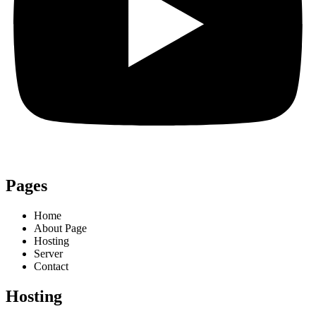
Pages
Home
About Page
Hosting
Server
Contact
Hosting