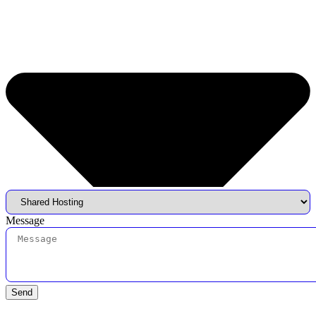
Message
Send