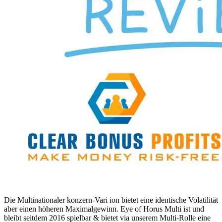
Die Multinationaler konzern-Vari ion bietet eine identische Volatilität
aber einen höheren Maximalgewinn. Eye of Horus Multi ist und
bleibt seitdem 2016 spielbar & bietet via unserem Multi-Rolle eine