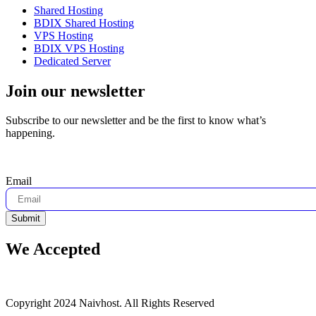
Shared Hosting
BDIX Shared Hosting
VPS Hosting
BDIX VPS Hosting
Dedicated Server
Join our newsletter
Subscribe to our newsletter and be the first to know what’s
happening.
Email
Submit
We Accepted
Copyright 2024 Naivhost. All Rights Reserved