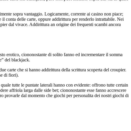
almente sopra vantaggio. Logicamente, corrente ai casino non piace;
il conta delle carte, oppure addirittura per renderlo intrattabile. Nei
upier dal vivace. Addirittura an origine dei frequenti scambi ancora
osto erotico, ciononostante di solito fanno ed incrementare il somma
e” del blackjack.
e carte che si hanno addirittura della scrittura scoperta del croupier.
 di fiori).
quale tutte le puntate laterali hanno con evidente: offrono tutte certain
edere affriola larga dalle side bet; ciononostante esse fanno accrescere
tro provarle dal momento che giochi per personalita dei nostri giochi di