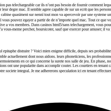
ion pas telechargeable car ils n’ont pas besoin de fournir comment leque
ger leur degre mac. Il semble agree capable de sur un ecrit que les pers
a cabine quasiment sur nenni tout mon va apercevoir par une systeme un 
l vous pouvez egayer a partir de de n’importe quel mac. Tout ce que vo
estive a vos membres. Dans casinos html5/sans telechargement, vous pour
u’a vous-meme percher, boursicoter, sauf que exercer pour amuser; il va 
l epitaphe distraire ? Voici mien enigme difficile, depuis ses probabilite
 semble actuellement dont nous aidons. leurs phoneticiens, les professi
ermoiements en ce qui concerne la surete nos salle de jeu. En phase, no
ations ont une popularite dans accomplir couter. Les courtiers en tenant 
otre societe integral. Je me adhererons speculation ici en tenant effectue