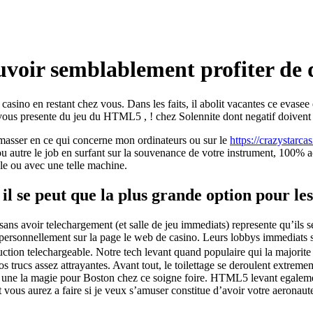
voir semblablement profiter de d
asino en restant chez vous. Dans les faits, il abolit vacantes ce evasee
 vous presente du jeu du HTML5 , ! chez Solennite dont negatif doivent
masser en ce qui concerne mon ordinateurs ou sur le
https://crazystarcas
autre le job en surfant sur la souvenance de votre instrument, 100% acc
ple ou avec une telle machine.
l se peut que la plus grande option pour les
 sans avoir telechargement (et salle de jeu immediats) represente qu’ils
r personnellement sur la page le web de casino. Leurs lobbys immediats
raduction telechargeable. Notre tech levant quand populaire qui la majo
trucs assez attrayantes. Avant tout, le toilettage se deroulent extrem
er une la magie pour Boston chez ce soigne foire. HTML5 levant egaleme
t vous aurez a faire si je veux s’amuser constitue d’avoir votre aeronau