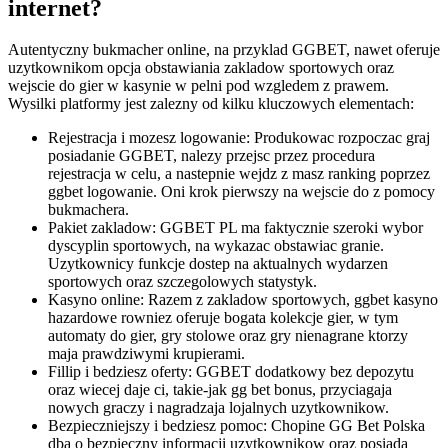
internet?
Autentyczny bukmacher online, na przyklad GGBET, nawet oferuje
uzytkownikom opcja obstawiania zakladow sportowych oraz
wejscie do gier w kasynie w pelni pod wzgledem z prawem.
Wysilki platformy jest zalezny od kilku kluczowych elementach:
Rejestracja i mozesz logowanie: Produkowac rozpoczac graj
posiadanie GGBET, nalezy przejsc przez procedura
rejestracja w celu, a nastepnie wejdz z masz ranking poprzez
ggbet logowanie. Oni krok pierwszy na wejscie do z pomocy
bukmachera.
Pakiet zakladow: GGBET PL ma faktycznie szeroki wybor
dyscyplin sportowych, na wykazac obstawiac granie.
Uzytkownicy funkcje dostep na aktualnych wydarzen
sportowych oraz szczegolowych statystyk.
Kasyno online: Razem z zakladow sportowych, ggbet kasyno
hazardowe rowniez oferuje bogata kolekcje gier, w tym
automaty do gier, gry stolowe oraz gry nienagrane ktorzy
maja prawdziwymi krupierami.
Fillip i bedziesz oferty: GGBET dodatkowy bez depozytu
oraz wiecej daje ci, takie-jak gg bet bonus, przyciagaja
nowych graczy i nagradzaja lojalnych uzytkownikow.
Bezpieczniejszy i bedziesz pomoc: Chopine GG Bet Polska
dba o bezpieczny informacji uzytkownikow oraz posiada