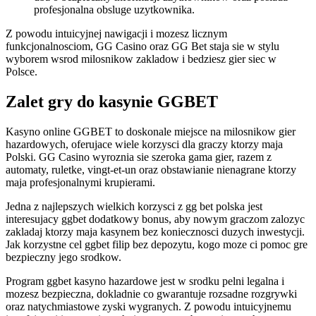
profesjonalna obsluge uzytkownika.
Z powodu intuicyjnej nawigacji i mozesz licznym
funkcjonalnosciom, GG Casino oraz GG Bet staja sie w stylu
wyborem wsrod milosnikow zakladow i bedziesz gier siec w
Polsce.
Zalet gry do kasynie GGBET
Kasyno online GGBET to doskonale miejsce na milosnikow gier
hazardowych, oferujace wiele korzysci dla graczy ktorzy maja
Polski. GG Casino wyroznia sie szeroka gama gier, razem z
automaty, ruletke, vingt-et-un oraz obstawianie nienagrane ktorzy
maja profesjonalnymi krupierami.
Jedna z najlepszych wielkich korzysci z gg bet polska jest
interesujacy ggbet dodatkowy bonus, aby nowym graczom zalozyc
zakladaj ktorzy maja kasynem bez koniecznosci duzych inwestycji.
Jak korzystne cel ggbet filip bez depozytu, kogo moze ci pomoc gre
bezpieczny jego srodkow.
Program ggbet kasyno hazardowe jest w srodku pelni legalna i
mozesz bezpieczna, dokladnie co gwarantuje rozsadne rozgrywki
oraz natychmiastowe zyski wygranych. Z powodu intuicyjnemu