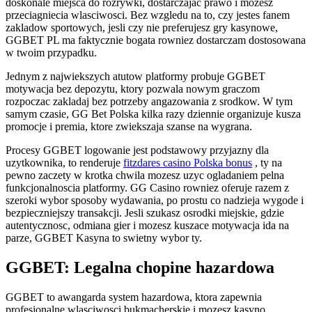
doskonale miejsca do rozrywki, dostarczajac prawo i mozesz
przeciagniecia wlasciwosci. Bez wzgledu na to, czy jestes fanem
zakladow sportowych, jesli czy nie preferujesz gry kasynowe,
GGBET PL ma faktycznie bogata rowniez dostarczam dostosowana
w twoim przypadku.
Jednym z najwiekszych atutow platformy probuje GGBET
motywacja bez depozytu, ktory pozwala nowym graczom
rozpoczac zakladaj bez potrzeby angazowania z srodkow. W tym
samym czasie, GG Bet Polska kilka razy dziennie organizuje kusza
promocje i premia, ktore zwiekszaja szanse na wygrana.
Procesy GGBET logowanie jest podstawowy przyjazny dla
uzytkownika, to renderuje
fitzdares casino Polska bonus
, ty na
pewno zaczety w krotka chwila mozesz uzyc ogladaniem pelna
funkcjonalnoscia platformy. GG Casino rowniez oferuje razem z
szeroki wybor sposoby wydawania, po prostu co nadzieja wygode i
bezpieczniejszy transakcji. Jesli szukasz osrodki miejskie, gdzie
autentycznosc, odmiana gier i mozesz kuszace motywacja ida na
parze, GGBET Kasyna to swietny wybor ty.
GGBET: Legalna chopine hazardowa
GGBET to awangarda system hazardowa, ktora zapewnia
profesjonalne wlasciwosci bukmacherskie i mozesz kasyno