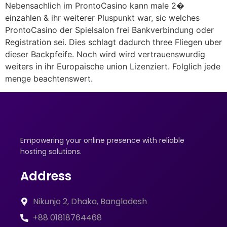
Nebensachlich im ProntoCasino kann male 2�
einzahlen & ihr weiterer Pluspunkt war, sic welches
ProntoCasino der Spielsalon frei Bankverbindung oder
Registration sei. Dies schlagt dadurch three Fliegen uber
dieser Backpfeife. Noch wird wird vertrauenswurdig
weiters in ihr Europaische union Lizenziert. Folglich jede
menge beachtenswert.
Empowering your online presence with reliable
hosting solutions.
Address
Nikunjo 2, Dhaka, Bangladesh
+88 01818764468