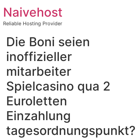
Naivehost
Reliable Hosting Provider
Die Boni seien
inoffizieller
mitarbeiter
Spielcasino qua 2
Euroletten
Einzahlung
tagesordnungspunkt?