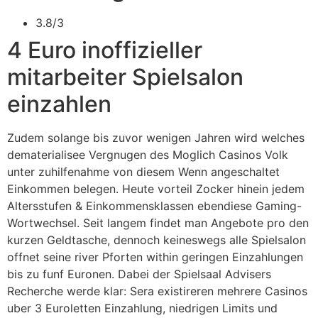
3.8/3
4 Euro inoffizieller
mitarbeiter Spielsalon
einzahlen
Zudem solange bis zuvor wenigen Jahren wird welches
dematerialisee Vergnugen des Moglich Casinos Volk
unter zuhilfenahme von diesem Wenn angeschaltet
Einkommen belegen. Heute vorteil Zocker hinein jedem
Altersstufen & Einkommensklassen ebendiese Gaming-
Wortwechsel. Seit langem findet man Angebote pro den
kurzen Geldtasche, dennoch keineswegs alle Spielsalon
offnet seine river Pforten within geringen Einzahlungen
bis zu funf Euronen. Dabei der Spielsaal Advisers
Recherche werde klar: Sera existireren mehrere Casinos
uber 3 Euroletten Einzahlung, niedrigen Limits und