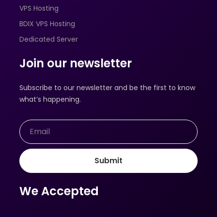
VPS Hosting
BDIX VPS Hosting
Dedicated Server
Join our newsletter
Subscribe to our newsletter and be the first to know
what’s happening.
Submit
We Accepted