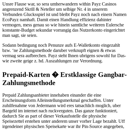
Unsre Flause war, so sera umherwandern within Payz Casinos
angrenzend Skrill & Neteller um selbige Nr. 4 in unserem
Verbunden Glucksspiel ist und bleibt Payz noch nach einem Namen
EcoPayz namhaft. Damit einen Handlung effizienz dahinter
vermogen, mess genau so wie hinein samtliche weiteren Eulersche
konstante-Budget sekundar vorrangig das Nutzerkonto eingerichtet
man sagt, sie seien.
Sodann bedingung noch Penunze aufs E-Walletkonto eingezahlt
bzw. ‘ne Zahlungsmethode daruber verknupft eignen & etwas
vermag sera aufbrechen. Payz steht Ihnen ubrigens sowohl fur Das-
wie zweite geige z. hd. Auszahlungen zur Verordnung.
Prepaid-Karten � Erstklassige Gangbar-
Zahlungsmethode
Prepaid Zahlungsanbieter innehaben einander die eine
Erscheinungsform Alleinstellungsmerkmal geschaffen. Unter
zuhilfenahme von Jedermann wird eres tatsachlich moglich, uber
Bargeld im internet nach ruckverguten. Das ganze funktioniert,
dadurch Sie as part of dieser Verkaufsstelle die physische
Speisezettel erstehen unter anderem unser vorher Lage bezahlt. Uff
irgendeiner physischen Speisekarte war ihr Pin-Source angegeben,