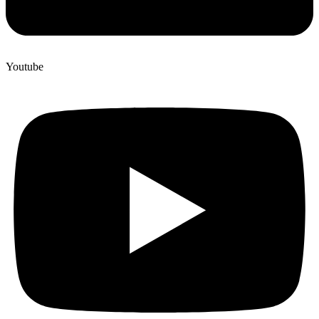
Youtube