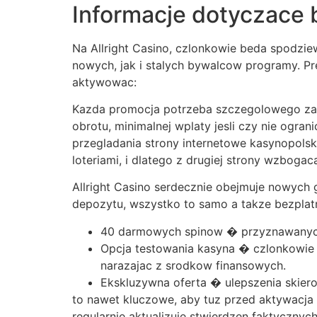
Informacje dotyczace b
Na Allright Casino, czlonkowie beda spodziew
nowych, jak i stalych bywalcow programy. Pr
aktywowac:
Kazda promocja potrzeba szczegolowego zap
obrotu, minimalnej wplaty jesli czy nie og
przegladania strony internetowe kasynopolsk
loteriami, i dlatego z drugiej strony wzbogac
Allright Casino serdecznie obejmuje nowych g
depozytu, wszystko to samo a takze bezplatne
40 darmowych spinow � przyznawanych 
Opcja testowania kasyna � czlonkowie w
narazajac z srodkow finansowych.
Ekskluzywna oferta � ulepszenia skiero
to nawet kluczowe, aby tuz przed aktywacja
regularnie aktualizuje stwierdzen faktycznyc