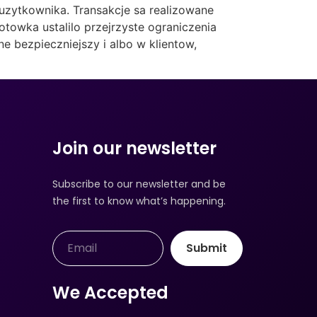
 uzytkownika. Transakcje sa realizowane
towka ustalilo przejrzyste ograniczenia
 bezpieczniejszy i albo w klientow,
Join our newsletter
Subscribe to our newsletter and be
the first to know what’s happening.
Submit
We Accepted