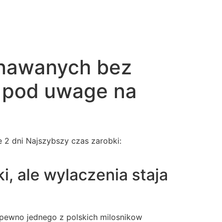
znawanych bez
c pod uwage na
 2 dni Najszybszy czas zarobki:
i, ale wylaczenia staja
 pewno jednego z polskich milosnikow