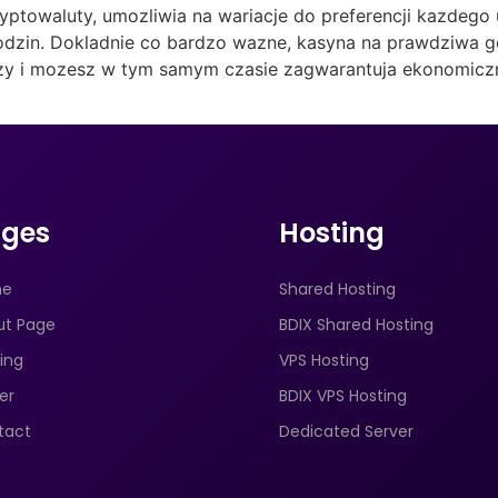
ryptowaluty, umozliwia na wariacje do preferencji kazdego
godzin. Dokladnie co bardzo wazne, kasyna na prawdziwa go
zy i mozesz w tym samym czasie zagwarantuja ekonomiczne
ges
Hosting
me
Shared Hosting
ut Page
BDIX Shared Hosting
ing
VPS Hosting
er
BDIX VPS Hosting
tact
Dedicated Server