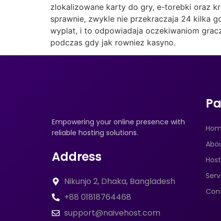
zlokalizowane karty do gry, e-torebki oraz k
sprawnie, zwykle nie przekraczaja 24 kilka 
wyplat, i to odpowiadaja oczekiwaniom grac
podczas gdy jak rowniez kasyno.
Pa
Empowering your online presence with
Ho
reliable hosting solutions.
Abo
Address
Host
Serv
Nikunjo 2, Dhaka, Bangladesh
Con
+88 01818764468
support@naivehost.com