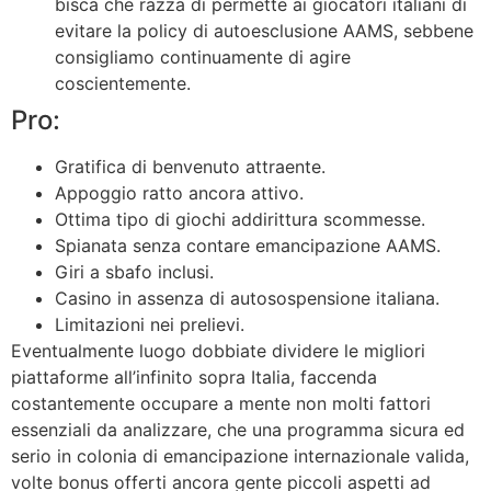
bisca che razza di permette ai giocatori italiani di
evitare la policy di autoesclusione AAMS, sebbene
consigliamo continuamente di agire
coscientemente.
Pro:
Gratifica di benvenuto attraente.
Appoggio ratto ancora attivo.
Ottima tipo di giochi addirittura scommesse.
Spianata senza contare emancipazione AAMS.
Giri a sbafo inclusi.
Casino in assenza di autosospensione italiana.
Limitazioni nei prelievi.
Eventualmente luogo dobbiate dividere le migliori
piattaforme all’infinito sopra Italia, faccenda
costantemente occupare a mente non molti fattori
essenziali da analizzare, che una programma sicura ed
serio in colonia di emancipazione internazionale valida,
volte bonus offerti ancora gente piccoli aspetti ad