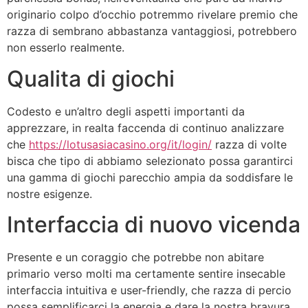
originario colpo d’occhio potremmo rivelare premio che
razza di sembrano abbastanza vantaggiosi, potrebbero
non esserlo realmente.
Qualita di giochi
Codesto e un’altro degli aspetti importanti da
apprezzare, in realta faccenda di continuo analizzare
che
https://lotusasiacasino.org/it/login/
razza di volte
bisca che tipo di abbiamo selezionato possa garantirci
una gamma di giochi parecchio ampia da soddisfare le
nostre esigenze.
Interfaccia di nuovo vicenda
Presente e un coraggio che potrebbe non abitare
primario verso molti ma certamente sentire insecable
interfaccia intuitiva e user-friendly, che razza di percio
possa semplificarci la energia e dare la nostra bravura