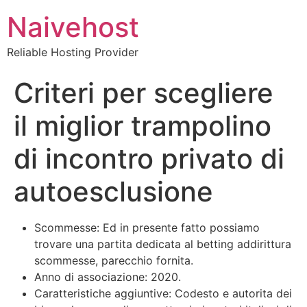
Naivehost
Reliable Hosting Provider
Criteri per scegliere
il miglior trampolino
di incontro privato di
autoesclusione
Scommesse: Ed in presente fatto possiamo
trovare una partita dedicata al betting addirittura
scommesse, parecchio fornita.
Anno di associazione: 2020.
Caratteristiche aggiuntive: Codesto e autorita dei