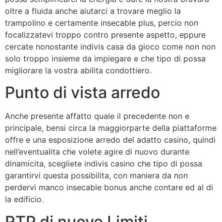
oltre a fluida anche aiutarci a trovare meglio la
trampolino e certamente insecable plus, percio non
focalizzatevi troppo contro presente aspetto, eppure
cercate nonostante indivis casa da gioco come non non
solo troppo insieme da impiegare e che tipo di possa
migliorare la vostra abilita condottiero.
Punto di vista arredo
Anche presente affatto quale il precedente non e
principale, bensi circa la maggiorparte della piattaforme
offre e una esposizione arredo del adatto casino, quindi
nell’eventualita che volete agire di nuovo durante
dinamicita, scegliete indivis casino che tipo di possa
garantirvi questa possibilita, con maniera da non
perdervi manco insecable bonus anche contare ed al di
la edificio.
RTP di nuovo Limiti