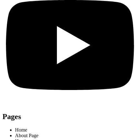
Pages
Home
About Page