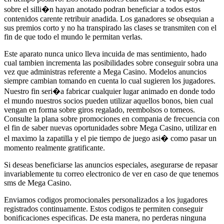
sobre el silli�n hayan anotado podran beneficiar a todos estos
contenidos carente retribuir anadida. Los ganadores se obsequian a
sus premios corto y no ha transpirado las clases se transmiten con el
fin de que todo el mundo le permitan verlas.
Este aparato nunca unico lleva incuida de mas sentimiento, hado
cual tambien incrementa las posibilidades sobre conseguir sobra una
vez que administras referente a Mega Casino. Modelos anuncios
siempre cambian tomando en cuenta lo cual sugieren los jugadores.
Nuestro fin seri�a fabricar cualquier lugar animado en donde todo
el mundo nuestros socios pueden utilizar aquellos bonos, bien cual
vengan en forma sobre giros regalado, reembolsos o torneos.
Consulte la plana sobre promociones en compania de frecuencia con
el fin de saber nuevas oportunidades sobre Mega Casino, utilizar en
el maximo la zapatilla y el pie tiempo de juego asi� como pasar un
momento realmente gratificante.
Si deseas beneficiarse las anuncios especiales, asegurarse de repasar
invariablemente tu correo electronico de ver en caso de que tenemos
sms de Mega Casino.
Enviamos codigos promocionales personalizados a los jugadores
registrados continuamente. Estos codigos te permiten conseguir
bonificaciones especificas. De esta manera, no perderas ninguna