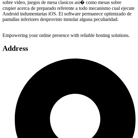
sobre video, juegos de mesa clasicos asi� como mesas sobre
crupier acerca de preparado referente a todo mecanismo cual ejecute
Android indumentarias iOS. El software permanece optimizado de
pantallas inferiores desprovisto inmolar alguna peculiaridad.
Empowering your online presence with reliable hosting solutions.
Address