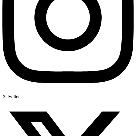
X-twitter