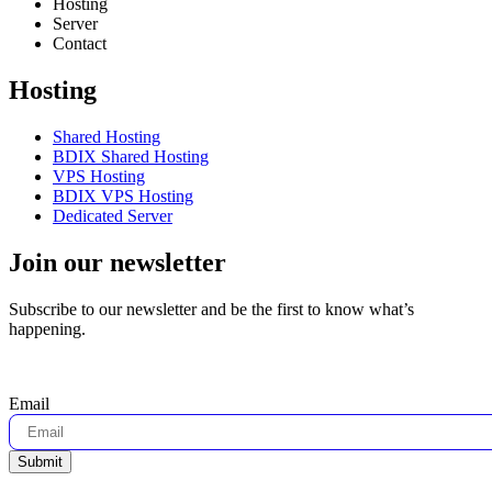
Hosting
Server
Contact
Hosting
Shared Hosting
BDIX Shared Hosting
VPS Hosting
BDIX VPS Hosting
Dedicated Server
Join our newsletter
Subscribe to our newsletter and be the first to know what’s
happening.
Email
Submit