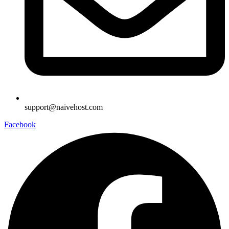
support@naivehost.com
Facebook