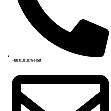
+88 01818764468